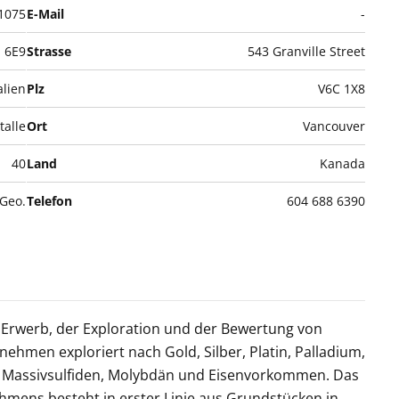
1075
E-Mail
-
6E9
Strasse
543 Granville Street
lien
Plz
V6C 1X8
talle
Ort
Vancouver
40
Land
Kanada
.Geo.
Telefon
604 688 6390
 Erwerb, der Exploration und der Bewertung von
hmen exploriert nach Gold, Silber, Platin, Palladium,
nen Massivsulfiden, Molybdän und Eisenvorkommen. Das
hmens besteht in erster Linie aus Grundstücken in