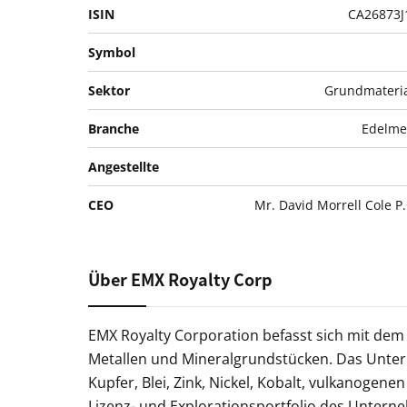
ISIN
CA26873J
Symbol
Sektor
Grundmateria
Branche
Edelme
Angestellte
CEO
Mr. David Morrell Cole P
Über EMX Royalty Corp
EMX Royalty Corporation befasst sich mit dem
Metallen und Mineralgrundstücken. Das Unterne
Kupfer, Blei, Zink, Nickel, Kobalt, vulkanoge
Lizenz- und Explorationsportfolio des Unterne