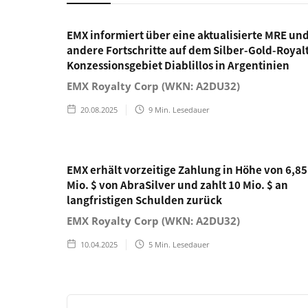
EMX informiert über eine aktualisierte MRE un
andere Fortschritte auf dem Silber-Gold-Royal
Konzessionsgebiet Diablillos in Argentinien
EMX Royalty Corp (WKN: A2DU32)
20.08.2025
9
Min. Lesedauer
EMX erhält vorzeitige Zahlung in Höhe von 6,85
Mio. $ von AbraSilver und zahlt 10 Mio. $ an
langfristigen Schulden zurück
EMX Royalty Corp (WKN: A2DU32)
10.04.2025
5
Min. Lesedauer