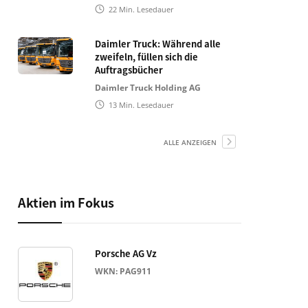
22
Min. Lesedauer
Daimler Truck: Während alle
zweifeln, füllen sich die
Auftragsbücher
Daimler Truck Holding AG
13
Min. Lesedauer
ALLE ANZEIGEN
Aktien im Fokus
Porsche AG Vz
WKN: PAG911