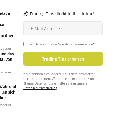
tzt in
📬 Trading Tips direkt in Ihre Inbox!
se
on über
Ja, ich möchte den Newsletter abonnieren!*
sedauer
und das
ial von
sedauer
* Sie können sich jederzeit aus dem Newsletter
heraus abmelden. Weitere Informationen zum
Thema Datenschutz erhalten Sie in unserer
 Während
Datenschutzerklärung
llen sich
cher
sedauer