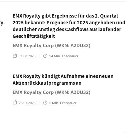
d
EMX Royalty gibt Ergebnisse für das 2. Quartal
ty-
2025 bekannt; Prognose für 2025 angehoben und
deutlicher Anstieg des Cashflows aus laufender
Geschäftstätigkeit
EMX Royalty Corp (WKN: A2DU32)
11.08.2025
94
Min. Lesedauer
EMX Royalty kündigt Aufnahme eines neuen
Aktienrückkaufprogramms an
EMX Royalty Corp (WKN: A2DU32)
26.03.2025
6
Min. Lesedauer