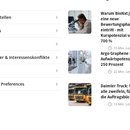
Warum BioNxt je
tellen
eine neue
Bewertungspha
eintritt - mit
s
Kurspotenzial v
700 %
15
Min. Le
Argo Graphene 
er & Interessenskonflikte
Aufwärtspotenz
250 Prozent
22
Min. Le
 Preferences
Daimler Truck:
alle zweifeln, fü
die Auftragsbü
13
Min. Le