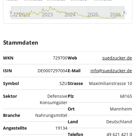
2021
2022
2023
2024
2025
2026
Stammdaten
WKN
729700
Web
suedzucker.de
ISIN
DE0007297004
E-Mail
info@suedzucker.de
Symbol
SZU
Strasse
Maximilianstrasse 10
Sektor
Defensive
Plz
68165
Konsumgüter
Ort
Mannheim
Branche
Nahrungsmittel
Land
Deutschland
Angestellte
19134
Telefon
49 621 421 0