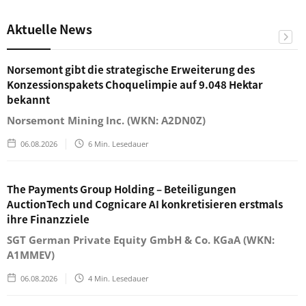
Aktuelle News
Norsemont gibt die strategische Erweiterung des
Konzessionspakets Choquelimpie auf 9.048 Hektar
bekannt
Norsemont Mining Inc. (WKN: A2DN0Z)
06.08.2026
6
Min. Lesedauer
The Payments Group Holding – Beteiligungen
AuctionTech und Cognicare AI konkretisieren erstmals
ihre Finanzziele
SGT German Private Equity GmbH & Co. KGaA (WKN:
A1MMEV)
06.08.2026
4
Min. Lesedauer