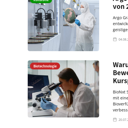
von 
Argo Gr
entwick
geistig
04.08.
Waru
Biotechnologie
Bewe
Kurs
BioNxt S
mit ein
Bioverf
verbess
20.07.