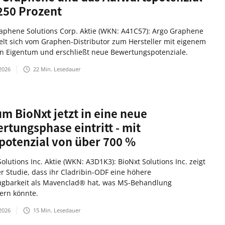
250 Prozent
aphene Solutions Corp. Aktie (WKN: A41C57): Argo Graphene
elt sich vom Graphen-Distributor zum Hersteller mit eigenem
en Eigentum und erschließt neue Bewertungspotenziale.
2026
22
Min. Lesedauer
m BioNxt jetzt in eine neue
rtungsphase eintritt - mit
potenzial von über 700 %
olutions Inc. Aktie (WKN: A3D1K3): BioNxt Solutions Inc. zeigt
er Studie, dass ihr Cladribin-ODF eine höhere
ügbarkeit als Mavenclad® hat, was MS-Behandlung
ern könnte.
2026
15
Min. Lesedauer