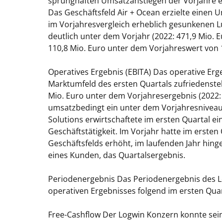
sprunghaften Umsatzanstiegen der Vorjahre er
Das Geschäftsfeld Air + Ocean erzielte einen 
im Vorjahresvergleich erheblich gesunkenen L
deutlich unter dem Vorjahr (2022: 471,9 Mio. E
110,8 Mio. Euro unter dem Vorjahreswert von 1
Operatives Ergebnis (EBITA)
Das operative Erge
Marktumfeld des ersten Quartals zufriedenste
Mio. Euro unter dem Vorjahresergebnis (2022: 3
umsatzbedingt ein unter dem Vorjahresniveau 
Solutions erwirtschaftete im ersten Quartal e
Geschäftstätigkeit. Im Vorjahr hatte im ersten
Geschäftsfelds erhöht, im laufenden Jahr hinge
eines Kunden, das Quartalsergebnis.
Periodenergebnis
Das Periodenergebnis des L
operativen Ergebnisses folgend im ersten Quart
Free-Cashflow
Der Logwin Konzern konnte sein