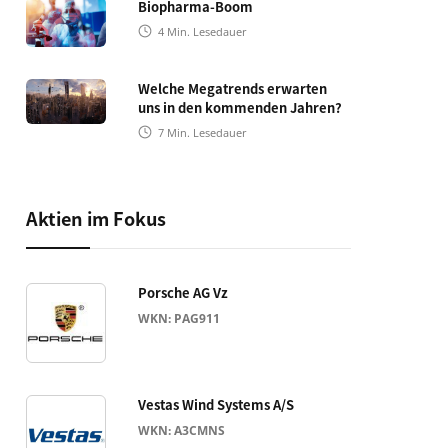
Biopharma-Boom
4
Min. Lesedauer
Welche Megatrends erwarten
uns in den kommenden Jahren?
7
Min. Lesedauer
Aktien im Fokus
Porsche AG Vz
WKN: PAG911
Vestas Wind Systems A/S
WKN: A3CMNS