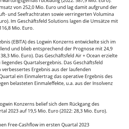
wartungsgemäß rückläufig (2022: 587,9 Mio. Euro).
Umsatz von 252,0 Mio. Euro und lag damit aufgrund der
uft- und Seefrachtraten sowie verringerten Volumina
uro). Im Geschäftsfeld Solutions lagen die Umsätze mit
16,8 Mio. Euro.
bnis (EBITA) des Logwin Konzerns entwickelte sich im
llend und blieb entsprechend der Prognose mit 24,9
8,3 Mio. Euro). Das Geschäftsfeld Air + Ocean erzielte
liegendes Quartalsergebnis. Das Geschäftsfeld
in verbessertes Ergebnis aus der laufenden
 Quartal ein Einmalertrag das operative Ergebnis des
gen belasteten Einmaleffekte, u.a. aus der Insolvenz
ogwin Konzerns belief sich dem Rückgang des
al 2023 auf 19,5 Mio. Euro (2022: 28,3 Mio. Euro).
en Free-Cashflow im ersten Quartal 2023