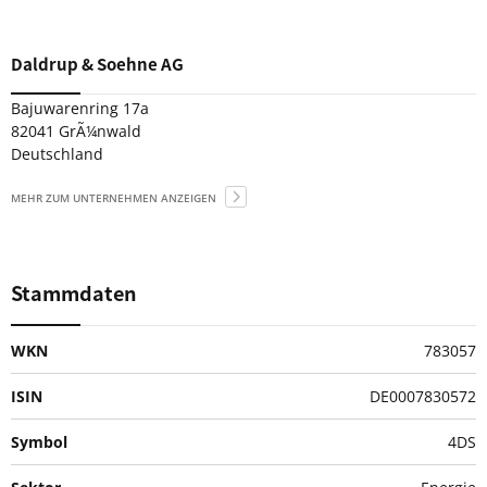
Daldrup & Soehne AG
Bajuwarenring 17a
82041 GrÃ¼nwald
Deutschland
MEHR ZUM UNTERNEHMEN ANZEIGEN
Stammdaten
WKN
783057
ISIN
DE0007830572
Symbol
4DS