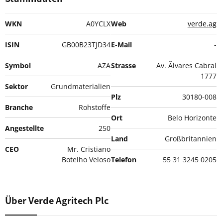
WKN
A0YCLX
Web
verde.ag
ISIN
GB00B23TJD34
E-Mail
-
Symbol
AZA
Strasse
Av. Ãlvares Cabral
1777
Sektor
Grundmaterialien
Plz
30180-008
Branche
Rohstoffe
Ort
Belo Horizonte
Angestellte
250
Land
Großbritannien
CEO
Mr. Cristiano
Botelho Veloso
Telefon
55 31 3245 0205
Über Verde Agritech Plc