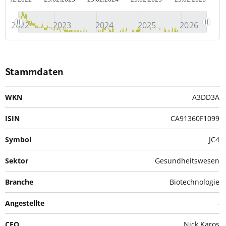
2022
2023
2024
2025
2026
Stammdaten
WKN
A3DD3A
ISIN
CA91360F1099
Symbol
JC4
Sektor
Gesundheitswesen
Branche
Biotechnologie
Angestellte
-
CEO
Nick Karos