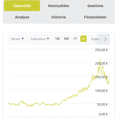
Übersicht
Kennzahlen
Gewinne
Analyse
Historie
Finanzdaten
1M
6M
1Y
All
Series
Indicators
Export
250,00 €
200,00 €
150,00 €
100,00 €
50,00 €
0,00 €