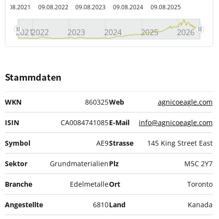
09.08.2021
09.08.2022
09.08.2023
09.08.2024
09.08.2025
2021
2022
2023
2024
2025
2026
Stammdaten
WKN
860325
Web
agnicoeagle.com
ISIN
CA0084741085
E-Mail
info@agnicoeagle.com
Symbol
AE9
Strasse
145 King Street East
Sektor
Grundmaterialien
Plz
M5C 2Y7
Branche
Edelmetalle
Ort
Toronto
Angestellte
6810
Land
Kanada