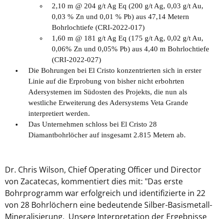
2,10 m @ 204 g/t Ag Eq (200 g/t Ag, 0,03 g/t Au,
0,03 % Zn und 0,01 % Pb) aus 47,14 Metern
Bohrlochtiefe (CRI-2022-017)
1,60 m @ 181 g/t Ag Eq (175 g/t Ag, 0,02 g/t Au,
0,06% Zn und 0,05% Pb) aus 4,40 m Bohrlochtiefe
(CRI-2022-027)
Die Bohrungen bei El Cristo konzentrierten sich in erster
Linie auf die Erprobung von bisher nicht erbohrten
Adersystemen im Südosten des Projekts, die nun als
westliche Erweiterung des Adersystems Veta Grande
interpretiert werden.
Das Unternehmen schloss bei El Cristo 28
Diamantbohrlöcher auf insgesamt 2.815 Metern ab.
Dr. Chris Wilson, Chief Operating Officer und Director
von Zacatecas, kommentiert dies mit: "Das erste
Bohrprogramm war erfolgreich und identifizierte in 22
von 28 Bohrlöchern eine bedeutende Silber-Basismetall-
Mineralisierung. Unsere Interpretation der Ergebnisse