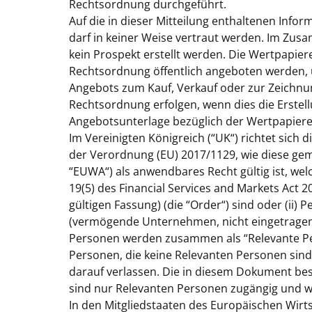
Rechtsordnung durchgeführt.
Auf die in dieser Mitteilung enthaltenen Infor
darf in keiner Weise vertraut werden. Im Zus
kein Prospekt erstellt werden. Die Wertpapie
Rechtsordnung öffentlich angeboten werden, 
Angebots zum Kauf, Verkauf oder zur Zeichnun
Rechtsordnung erfolgen, wenn dies die Erstell
Angebotsunterlage bezüglich der Wertpapiere
Im Vereinigten Königreich (“
UK
“) richtet sich 
der Verordnung (EU) 2017/1129, wie diese ge
“
EUWA
“) als anwendbares Recht gültig ist, we
19(5) des Financial Services and Markets Act 2
gültigen Fassung) (die “
Order
“) sind oder (ii) 
(vermögende Unternehmen, nicht eingetragene V
Personen werden zusammen als “Relevante Pe
Personen, die keine Relevanten Personen sind
darauf verlassen. Die in diesem Dokument besc
sind nur Relevanten Personen zugängig und w
In den Mitgliedstaaten des Europäischen Wirt