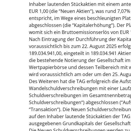
Inhaber lautenden Stückaktien mit einem antei
EUR 1,00 (die “
Neuen Aktien
“), was rund 7,07
entspricht, im Wege eines beschleunigten Plat
abgeschlossen (die “
Kapitalerhöhung
“). Der P
womit sich ein Bruttoemissionserlös von EUR 1
Nach Eintragung der Durchführung der Kapita
voraussichtlich bis zum 22. August 2025 erfol
189.034.941,00, eingeteilt in 189.034.941 Akt
die bestehende Notierung der Gesellschaft im 
Wertpapierbörse und dessen Teilbereich mit w
wird voraussichtlich am oder um den 25. Au
Des Weiteren hat die TAG erfolgreich die Auf
Wandelschuldverschreibungen mit einer Laufz
Schuldverschreibungen im Gesamtnennbetrag v
Schuldverschreibungen
“) abgeschlossen (“
Auf
“
Transaktion
“). Die Neuen Schuldverschreibu
auf den Inhaber lautende Stückaktien der TA
ausgegebenen Grundkapitals der Gesellschaft 
Die Neuen Schuldverschreibungen werden zu 