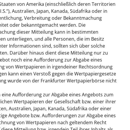
Staaten von Amerika (einschließlich deren Territorien
U.S.
“), Australien, Japan, Kanada, Südafrika oder in
fentlichung, Verbreitung oder Bekanntmachung
breitet oder bekanntgemacht werden. Die
achung dieser Mitteilung kann in bestimmten
 unterliegen, und alle Personen, die im Besitz
er Informationen sind, sollten sich über solche
n. Darüber hinaus dient diese Mitteilung nur zu
gebot noch eine Aufforderung zur Abgabe eines
ng von Wertpapieren in irgendeiner Rechtsordnung
ngen kann einen Verstoß gegen die Wertpapiergesetze
ilung wurde von der Frankfurter Wertpapierbörse nicht
ch eine Aufforderung zur Abgabe eines Angebots zum
ichen Wertpapieren der Gesellschaft bzw. einer ihrer
en, Australien, Japan, Kanada, Südafrika oder einer
tige Angebote bzw. Aufforderungen zur Abgabe eines
ichnung von Wertpapieren nach geltendem Recht
iese Mitteilung bzw. irgendein Teil ihres Inhalts als