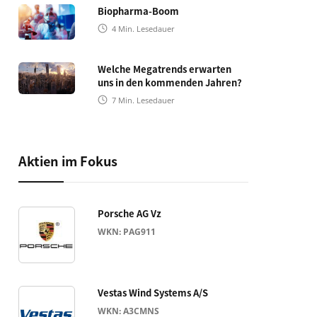
Biopharma-Boom
4
Min. Lesedauer
Welche Megatrends erwarten
uns in den kommenden Jahren?
7
Min. Lesedauer
Aktien im Fokus
Porsche AG Vz
WKN: PAG911
Vestas Wind Systems A/S
WKN: A3CMNS