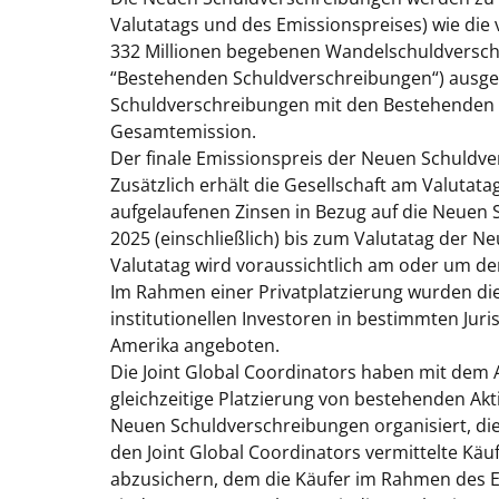
Valutatags und des Emissionspreises) wie di
332 Millionen begebenen Wandelschuldverschre
“
Bestehenden Schuldverschreibungen
“) ausg
Schuldverschreibungen mit den Bestehenden S
Gesamtemission.
Der finale Emissionspreis der Neuen Schuldv
Zusätzlich erhält die Gesellschaft am Valuta
aufgelaufenen Zinsen in Bezug auf die Neuen 
2025 (einschließlich) bis zum Valutatag der N
Valutatag wird voraussichtlich am oder um den
Im Rahmen einer Privatplatzierung wurden di
institutionellen Investoren in bestimmten Jur
Amerika angeboten.
Die Joint Global Coordinators haben mit dem
gleichzeitige Platzierung von bestehenden Ak
Neuen Schuldverschreibungen organisiert, di
den Joint Global Coordinators vermittelte Käu
abzusichern, dem die Käufer im Rahmen des 