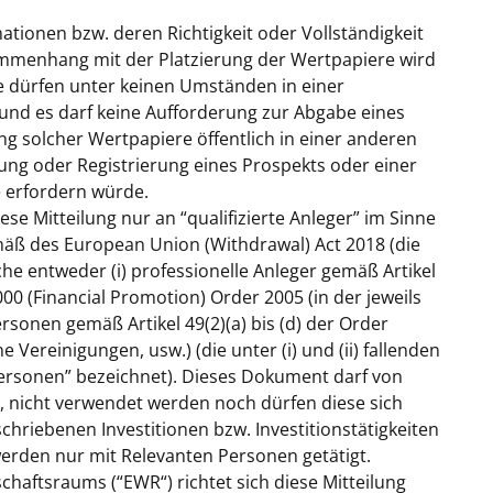
mationen bzw. deren Richtigkeit oder Vollständigkeit
ammenhang mit der Platzierung der Wertpapiere wird
re dürfen unter keinen Umständen in einer
und es darf keine Aufforderung zur Abgabe eines
g solcher Wertpapiere öffentlich in einer anderen
ung oder Registrierung eines Prospekts oder einer
 erfordern würde.
diese Mitteilung nur an “qualifizierte Anleger” im Sinne
mäß des European Union (Withdrawal) Act 2018 (die
lche entweder (i) professionelle Anleger gemäß Artikel
000 (Financial Promotion) Order 2005 (in der jeweils
Personen gemäß Artikel 49(2)(a) bis (d) der Order
ereinigungen, usw.) (die unter (i) und (ii) fallenden
rsonen” bezeichnet). Dieses Dokument darf von
, nicht verwendet werden noch dürfen diese sich
hriebenen Investitionen bzw. Investitionstätigkeiten
erden nur mit Relevanten Personen getätigt.
schaftsraums (“
EWR
“) richtet sich diese Mitteilung