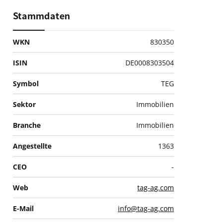
Stammdaten
WKN
830350
ISIN
DE0008303504
Symbol
TEG
Sektor
Immobilien
Branche
Immobilien
Angestellte
1363
CEO
-
Web
tag-ag.com
E-Mail
info@tag-ag.com