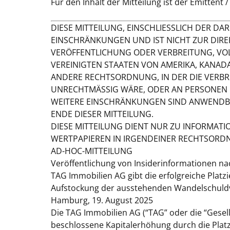
Für den Inhalt der Mitteilung ist der Emittent
DIESE MITTEILUNG, EINSCHLIESSLICH DER D
EINSCHRÄNKUNGEN UND IST NICHT ZUR DIRE
VERÖFFENTLICHUNG ODER VERBREITUNG, VOLL
VEREINIGTEN STAATEN VON AMERIKA, KANADA,
ANDERE RECHTSORDNUNG, IN DER DIE VERB
UNRECHTMÄSSIG WÄRE, ODER AN PERSONEN 
WEITERE EINSCHRÄNKUNGEN SIND ANWENDBAR
ENDE DIESER MITTEILUNG.
DIESE MITTEILUNG DIENT NUR ZU INFORMAT
WERTPAPIEREN IN IRGENDEINER RECHTSORD
AD-HOC-MITTEILUNG
Veröffentlichung von Insiderinformationen na
TAG Immobilien AG gibt die erfolgreiche Plat
Aufstockung der ausstehenden Wandelschuldve
Hamburg, 19.
August 2025
Die TAG Immobilien AG (“
TAG
” oder die “
Gesel
beschlossene Kapitalerhöhung durch die Plat