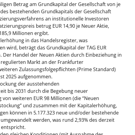
ligen Betrag am Grundkapital der Gesellschaft von je
% des bestehenden Grundkapitals der Gesellschaft
zierungsverfahrens an institutionelle Investoren
latzierungspreis betrug EUR 14,90 je Neuer Aktie,
85,9 Millionen ergibt.
lerhöhung in das Handelsregister, was
gen wird, beträgt das Grundkapital der TAG EUR
ien. Der Handel der Neuen Aktien durch Einbeziehung in
regulierten Markt an der Frankfurter
eiteren Zulassungsfolgepflichten (Prime Standard)
gust 2025 aufgenommen.
stockung der ausstehenden
eit bis 2031 durch die Begebung neuer
on weiteren EUR 98 Millionen (die “
Neuen
stockung
” und zusammen mit der Kapitalerhöhung,
ngen können in 5.177.323 neue und/oder bestehende
G umgewandelt werden, was rund 2,93% des derzeit
entspricht.
den gleichen Konditionen (mit Ausnahme des