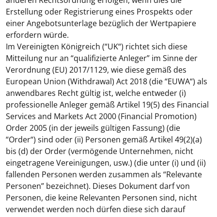
anderen Rechtsordnung erfolgen, wenn dies die
Erstellung oder Registrierung eines Prospekts oder
einer Angebotsunterlage bezüglich der Wertpapiere
erfordern würde.
Im Vereinigten Königreich (“
UK
“) richtet sich diese
Mitteilung nur an “qualifizierte Anleger” im Sinne der
Verordnung (EU) 2017/1129, wie diese gemäß des
European Union (Withdrawal) Act 2018 (die “
EUWA
“) als
anwendbares Recht gültig ist, welche entweder (i)
professionelle Anleger gemäß Artikel 19(5) des Financial
Services and Markets Act 2000 (Financial Promotion)
Order 2005 (in der jeweils gültigen Fassung) (die
“
Order
“) sind oder (ii) Personen gemäß Artikel 49(2)(a)
bis (d) der Order (vermögende Unternehmen, nicht
eingetragene Vereinigungen, usw.) (die unter (i) und (ii)
fallenden Personen werden zusammen als “Relevante
Personen” bezeichnet). Dieses Dokument darf von
Personen, die keine Relevanten Personen sind, nicht
verwendet werden noch dürfen diese sich darauf