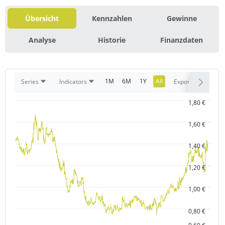
Übersicht
Kennzahlen
Gewinne
Analyse
Historie
Finanzdaten
1M
6M
1Y
All
Series
Indicators
Export
1,80 €
1,60 €
1,40 €
1,20 €
1,00 €
0,80 €