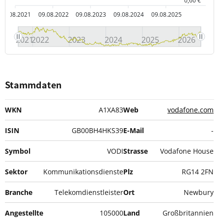
0,60 €
09.08.2021
09.08.2022
09.08.2023
09.08.2024
09.08.2025
2021
2022
2023
2024
2025
2026
Stammdaten
WKN
A1XA83
Web
vodafone.com
ISIN
GB00BH4HKS39
E-Mail
-
Symbol
VODI
Strasse
Vodafone House
Sektor
Kommunikationsdienste
Plz
RG14 2FN
Branche
Telekomdienstleister
Ort
Newbury
Angestellte
105000
Land
Großbritannien