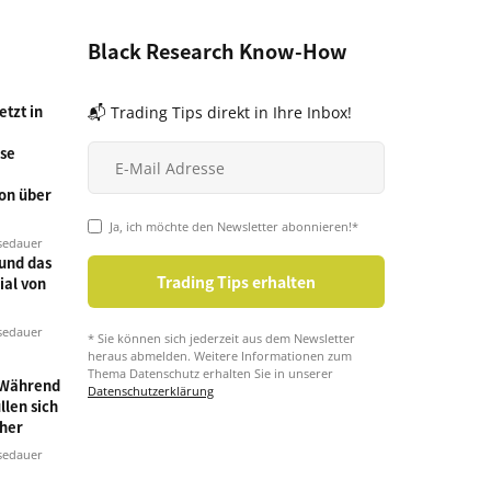
Black Research Know-How
tzt in
📬 Trading Tips direkt in Ihre Inbox!
se
on über
Ja, ich möchte den Newsletter abonnieren!*
sedauer
und das
ial von
sedauer
* Sie können sich jederzeit aus dem Newsletter
heraus abmelden. Weitere Informationen zum
Thema Datenschutz erhalten Sie in unserer
 Während
Datenschutzerklärung
llen sich
cher
sedauer