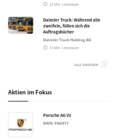
22
Min. Lesedauer
Daimler Truck: Während alle
zweifeln, füllen sich die
Auftragsbücher
Daimler Truck Holding AG
13
Min. Lesedauer
ALLE ANZEIGEN
Aktien im Fokus
Porsche AG Vz
WKN: PAG911