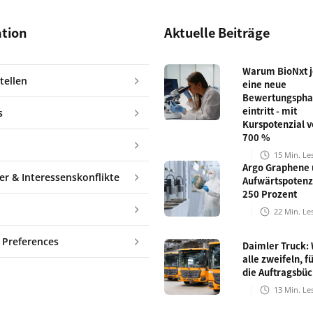
ation
Aktuelle Beiträge
Warum BioNxt je
tellen
eine neue
Bewertungspha
eintritt - mit
s
Kurspotenzial v
700 %
15
Min. Le
Argo Graphene 
er & Interessenskonflikte
Aufwärtspotenz
250 Prozent
22
Min. Le
 Preferences
Daimler Truck:
alle zweifeln, fü
die Auftragsbü
13
Min. Le