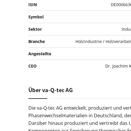
ISIN
DE000663
Symbol
Sektor
Indu
Branche
Holzindustrie / Holzverarbe
Angestellte
CEO
Dr. Joachim 
Über va-Q-tec AG
Die va-Q-tec AG entwickelt, produziert und ve
Phasenwechselmaterialien in Deutschland, der
Darüber hinaus produziert und vertreibt da
Komponenten zur Speicherung thermischer En