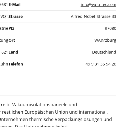
6681
E-Mail
info@va-q-tec.com
VQT
Strasse
Alfred-Nobel-Strasse 33
strie
Plz
97080
itung
Ort
WÃ¼rzburg
621
Land
Deutschland
Kuhn
Telefon
49 9 31 35 94 20
rtreibt Vakuumisolationspaneele und
 restlichen Europäischen Union und international.
s Unternehmen thermische Verpackungslösungen und
ergie. Das Unternehmen liefert