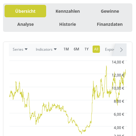
Übersicht
Kennzahlen
Gewinne
Analyse
Historie
Finanzdaten
1M
6M
1Y
All
Series
Indicators
Export
14,00 €
12,00 €
10,00 €
8,00 €
6,00 €
4,00 €