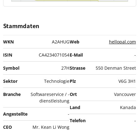
Stammdaten
WKN
A2AHUG
Web
hellopal.com
ISIN
CA4234071054
E-Mail
-
Symbol
27H
Strasse
550 Denman Street
Sektor
Technologie
Plz
V6G 3H1
Branche
Softwareservice / -
Ort
Vancouver
dienstleistung
Land
Kanada
Angestellte
-
Telefon
-
CEO
Mr. Kean Li Wong