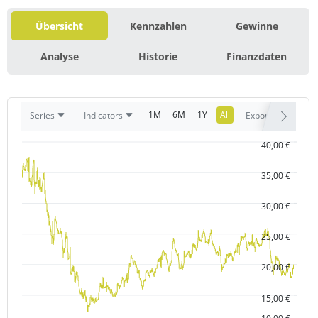
Übersicht
Kennzahlen
Gewinne
Analyse
Historie
Finanzdaten
1M
6M
1Y
All
Series
Indicators
Export
40,00 €
35,00 €
30,00 €
25,00 €
20,00 €
15,00 €