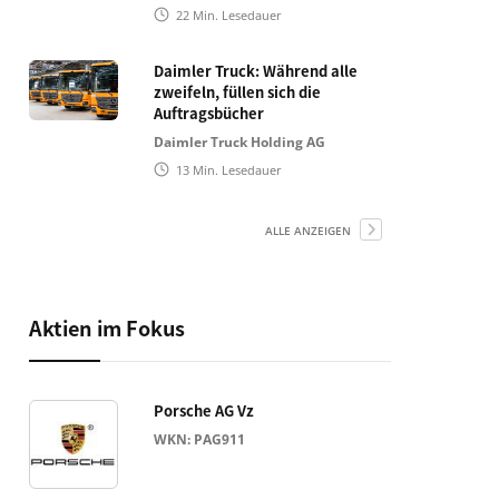
22
Min. Lesedauer
Daimler Truck: Während alle
zweifeln, füllen sich die
Auftragsbücher
Daimler Truck Holding AG
13
Min. Lesedauer
ALLE ANZEIGEN
Aktien im Fokus
Porsche AG Vz
WKN: PAG911