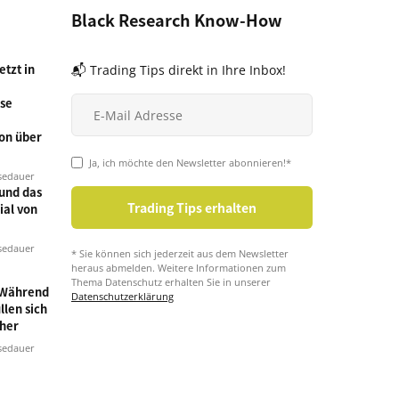
Black Research Know-How
tzt in
📬 Trading Tips direkt in Ihre Inbox!
se
on über
Ja, ich möchte den Newsletter abonnieren!*
sedauer
und das
ial von
sedauer
* Sie können sich jederzeit aus dem Newsletter
heraus abmelden. Weitere Informationen zum
Thema Datenschutz erhalten Sie in unserer
 Während
Datenschutzerklärung
llen sich
cher
sedauer