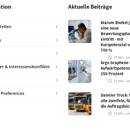
ation
Aktuelle Beiträge
Warum BioNxt je
tellen
eine neue
Bewertungspha
eintritt - mit
s
Kurspotenzial v
700 %
15
Min. Le
Argo Graphene 
er & Interessenskonflikte
Aufwärtspotenz
250 Prozent
22
Min. Le
 Preferences
Daimler Truck:
alle zweifeln, fü
die Auftragsbü
13
Min. Le