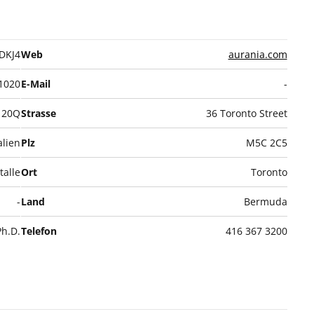
DKJ4
Web
aurania.com
1020
E-Mail
-
20Q
Strasse
36 Toronto Street
lien
Plz
M5C 2C5
talle
Ort
Toronto
-
Land
Bermuda
Ph.D.
Telefon
416 367 3200