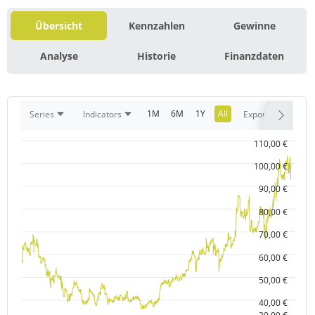
Übersicht
Kennzahlen
Gewinne
Analyse
Historie
Finanzdaten
1M
6M
1Y
All
Series
Indicators
Export
110,00 €
100,00 €
90,00 €
80,00 €
70,00 €
60,00 €
50,00 €
40,00 €