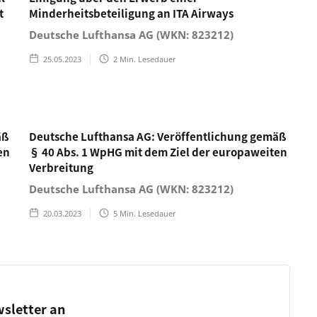
t
Minderheitsbeteiligung an ITA Airways
Deutsche Lufthansa AG (WKN: 823212)
25.05.2023
2
Min. Lesedauer
äß
Deutsche Lufthansa AG: Veröffentlichung gemäß
en
§ 40 Abs. 1 WpHG mit dem Ziel der europaweiten
Verbreitung
Deutsche Lufthansa AG (WKN: 823212)
20.03.2023
5
Min. Lesedauer
wsletter an