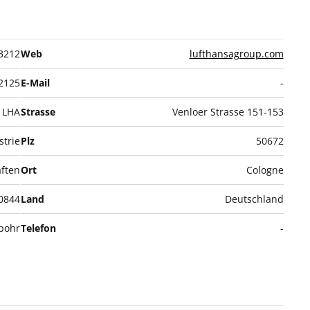
3212
Web
lufthansagroup.com
2125
E-Mail
-
LHA
Strasse
Venloer Strasse 151-153
strie
Plz
50672
aften
Ort
Cologne
0844
Land
Deutschland
Spohr
Telefon
-