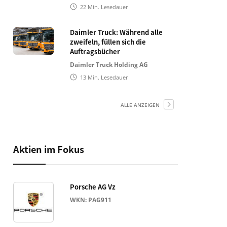
22
Min. Lesedauer
Daimler Truck: Während alle
zweifeln, füllen sich die
Auftragsbücher
Daimler Truck Holding AG
13
Min. Lesedauer
ALLE ANZEIGEN
Aktien im Fokus
Porsche AG Vz
WKN: PAG911