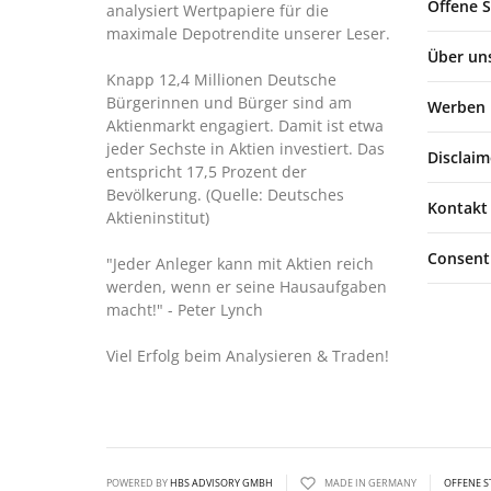
Offene S
analysiert Wertpapiere für die
maximale Depotrendite unserer Leser.
Über un
Knapp 12,4 Millionen Deutsche
Bürgerinnen und Bürger sind am
Werben
Aktienmarkt engagiert. Damit ist etwa
jeder Sechste in Aktien investiert. Das
Disclaim
entspricht 17,5 Prozent der
Bevölkerung. (Quelle: Deutsches
Kontakt
Aktieninstitut)
Consent
"Jeder Anleger kann mit Aktien reich
werden, wenn er seine Hausaufgaben
macht!"
- Peter Lynch
Viel Erfolg beim Analysieren & Traden!
POWERED BY
HBS ADVISORY GMBH
MADE IN GERMANY
OFFENE S