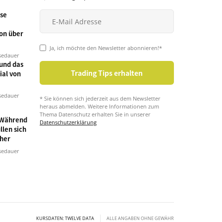
se
on über
Ja, ich möchte den Newsletter abonnieren!*
sedauer
und das
ial von
sedauer
* Sie können sich jederzeit aus dem Newsletter
heraus abmelden. Weitere Informationen zum
Thema Datenschutz erhalten Sie in unserer
 Während
Datenschutzerklärung
llen sich
cher
sedauer
KURSDATEN: TWELVE DATA
ALLE ANGABEN OHNE GEWÄHR