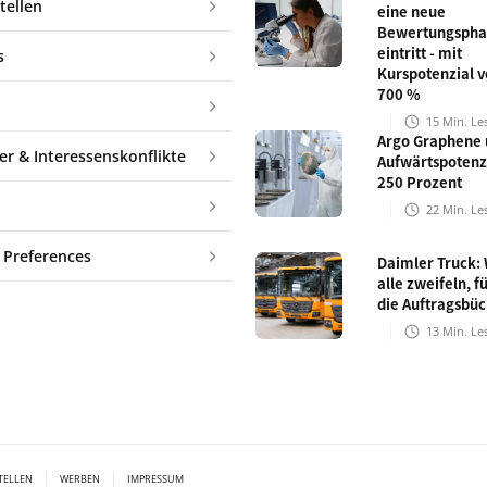
tellen
eine neue
Bewertungspha
eintritt - mit
s
Kurspotenzial v
700 %
15
Min. Le
Argo Graphene 
er & Interessenskonflikte
Aufwärtspotenz
250 Prozent
22
Min. Le
 Preferences
Daimler Truck:
alle zweifeln, fü
die Auftragsbü
13
Min. Le
TELLEN
WERBEN
IMPRESSUM