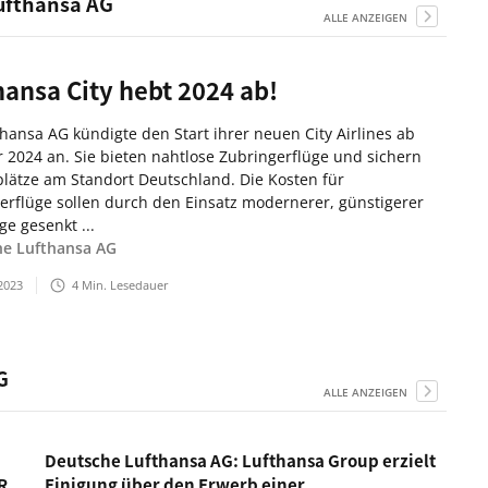
Lufthansa AG
ALLE ANZEIGEN
hansa City hebt 2024 ab!
thansa AG kündigte den Start ihrer neuen City Airlines ab
2024 an. Sie bieten nahtlose Zubringerflüge und sichern
plätze am Standort Deutschland. Die Kosten für
erflüge sollen durch den Einsatz modernerer, günstigerer
ge gesenkt ...
he Lufthansa AG
2023
4
Min. Lesedauer
G
ALLE ANZEIGEN
Deutsche Lufthansa AG: Lufthansa Group erzielt
R
Einigung über den Erwerb einer