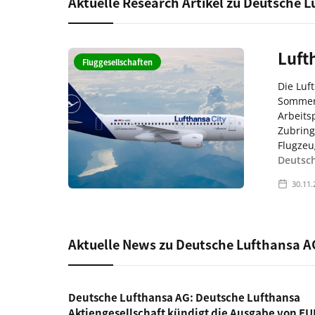
Aktuelle Research Artikel zu Deutsche 
Luft
Fluggesellschaften
Die Luf
Sommer 
Arbeits
Zubring
Flugzeu
Deutsc
30.11.
Aktuelle News zu Deutsche Lufthansa A
Deutsche Lufthansa AG: Deutsche Lufthansa
Aktiengesellschaft kündigt die Ausgabe von EU