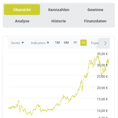
Übersicht
Kennzahlen
Gewinne
Analyse
Historie
Finanzdaten
1M
6M
1Y
All
Series
Indicators
Export
35,00 €
30,00 €
25,00 €
20,00 €
15,00 €
10,00 €