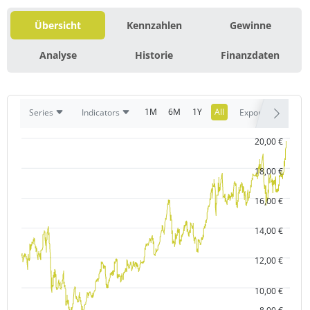
Übersicht
Kennzahlen
Gewinne
Analyse
Historie
Finanzdaten
1M
6M
1Y
All
Series
Indicators
Export
20,00 €
18,00 €
16,00 €
14,00 €
12,00 €
10,00 €