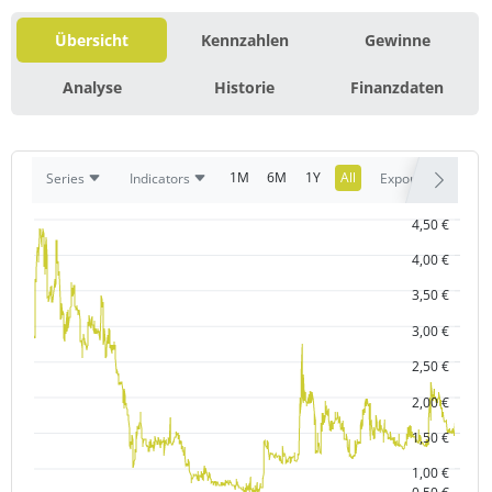
Übersicht
Kennzahlen
Gewinne
Analyse
Historie
Finanzdaten
1M
6M
1Y
All
Series
Indicators
Export
4,50 €
4,00 €
3,50 €
3,00 €
2,50 €
2,00 €
1,50 €
1,00 €