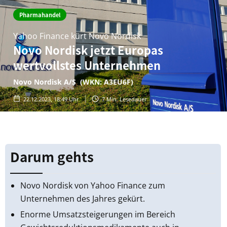
Pharmahandel
Yahoo Finance kürt Novo Nordisk
Novo Nordisk jetzt Europas
wertvollstes Unternehmen
Novo Nordisk A/S (WKN: A3EU6F)
22.12.2023, 18:49 Uhr
7
Min. Lesedauer
Darum gehts
Novo Nordisk von Yahoo Finance zum
Unternehmen des Jahres gekürt.
Enorme Umsatzsteigerungen im Bereich