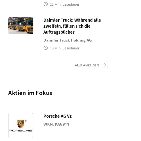
22
Min. Lesedauer
Daimler Truck: Während alle
zweifeln, füllen sich die
Auftragsbücher
Daimler Truck Holding AG
13
Min. Lesedauer
ALLE ANZEIGEN
Aktien im Fokus
Porsche AG Vz
WKN: PAG911