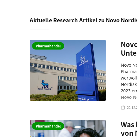
Aktuelle Research Artikel zu Novo Nordi
Novo
Pharmahandel
Unt
Novo No
Pharmau
wertvol
Nordisk
2023 erw
Novo No
22.12.
Was 
Pharmahandel
von 