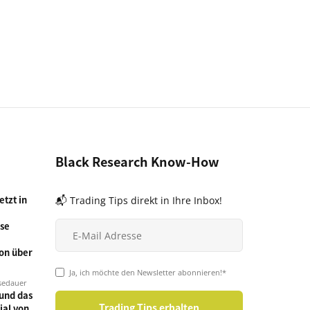
Black Research Know-How
tzt in
📬 Trading Tips direkt in Ihre Inbox!
se
on über
Ja, ich möchte den Newsletter abonnieren!*
sedauer
und das
ial von