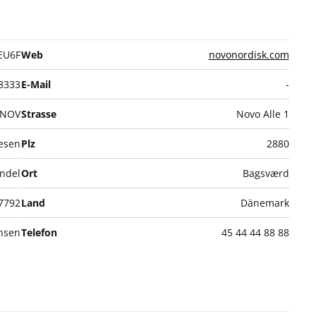
EU6F
Web
novonordisk.com
8333
E-Mail
-
NOV
Strasse
Novo Alle 1
esen
Plz
2880
ndel
Ort
Bagsværd
7792
Land
Dänemark
ensen
Telefon
45 44 44 88 88