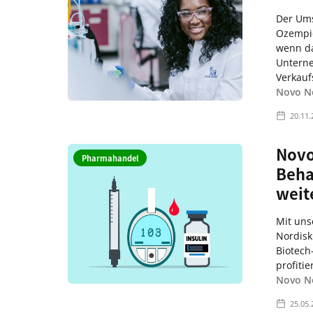
Der Ums
Ozempic
wenn d
Unterne
Verkaufs
Novo No
20.11.
Novo
Pharmahandel
Beha
weit
Mit uns
Nordisk
Biotech
profitier
Novo No
25.05.