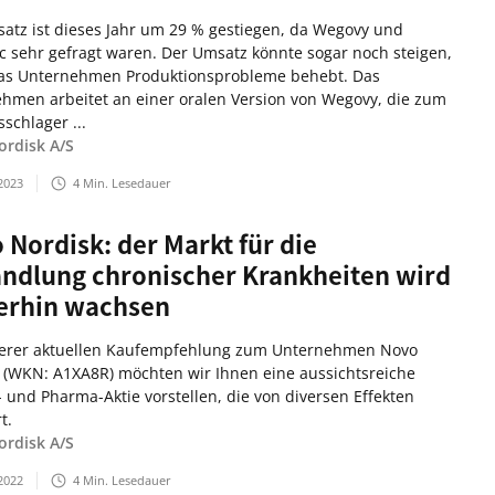
atz ist dieses Jahr um 29 % gestiegen, da Wegovy und
 sehr gefragt waren. Der Umsatz könnte sogar noch steigen,
as Unternehmen Produktionsprobleme behebt. Das
hmen arbeitet an einer oralen Version von Wegovy, die zum
schlager ...
rdisk A/S
2023
4
Min. Lesedauer
 Nordisk: der Markt für die
ndlung chronischer Krankheiten wird
erhin wachsen
erer aktuellen Kaufempfehlung zum Unternehmen Novo
 (WKN: A1XA8R) möchten wir Ihnen eine aussichtsreiche
- und Pharma-Aktie vorstellen, die von diversen Effekten
t.
rdisk A/S
2022
4
Min. Lesedauer