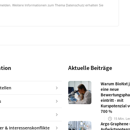
bmelden. Weitere Informationen zum Thema Datenschutz erhalten Sie
ation
Aktuelle Beiträge
Warum BioNxt je
tellen
eine neue
Bewertungspha
eintritt - mit
s
Kurspotenzial v
700 %
15
Min. Le
Argo Graphene 
er & Interessenskonflikte
Aufwärtspotenz