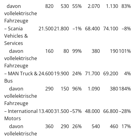
davon
820
530
55%
2.070
1.130
83%
vollelektrische
Fahrzeuge
– Scania
21.500
21.800
–1%
68.400
74.100
–8%
Vehicles &
Services
davon
160
80
99%
380
190
101%
vollelektrische
Fahrzeuge
– MAN Truck &
24.600
19.900
24%
71.700
69.200
4%
Bus
davon
290
150
96%
1.090
380
184%
vollelektrische
Fahrzeuge
– International
13.400
31.500
–57%
48.000
66.800
–28%
Motors
davon
360
290
26%
540
460
17%
vollelektrische