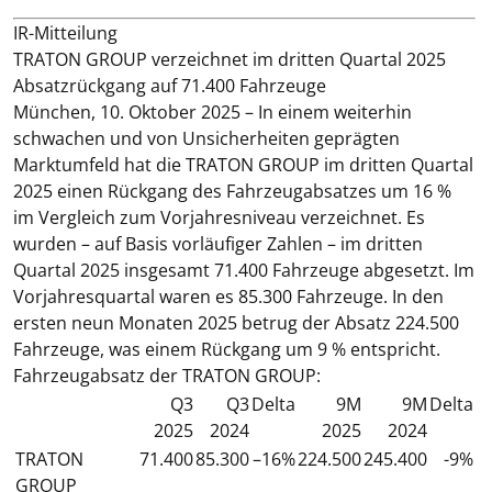
IR-Mitteilung
TRATON GROUP verzeichnet im dritten Quartal 2025
Absatzrückgang auf 71.400 Fahrzeuge
München, 10. Oktober 2025
–
In einem weiterhin
schwachen und von Unsicherheiten geprägten
Marktumfeld hat die TRATON GROUP im dritten Quartal
2025 einen Rückgang des Fahrzeugabsatzes um 16 %
im Vergleich zum Vorjahresniveau verzeichnet. Es
wurden – auf Basis vorläufiger Zahlen – im dritten
Quartal 2025 insgesamt 71.400 Fahrzeuge abgesetzt. Im
Vorjahresquartal waren es 85.300 Fahrzeuge. In den
ersten neun Monaten 2025 betrug der Absatz 224.500
Fahrzeuge, was einem Rückgang um 9 % entspricht.
Fahrzeugabsatz der TRATON GROUP:
Q3
Q3
Delta
9M
9M
Delta
2025
2024
2025
2024
TRATON
71.400
85.300
–16%
224.500
245.400
-9%
GROUP