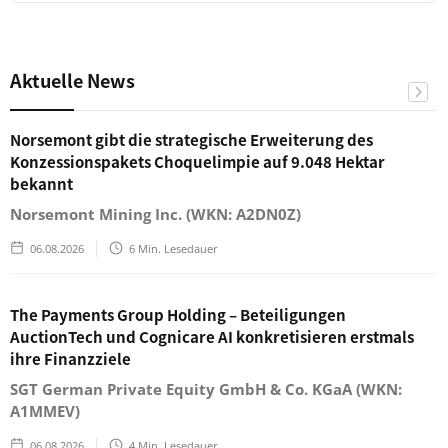
Aktuelle News
Norsemont gibt die strategische Erweiterung des
Konzessionspakets Choquelimpie auf 9.048 Hektar
bekannt
Norsemont Mining Inc. (WKN: A2DN0Z)
06.08.2026
6
Min. Lesedauer
The Payments Group Holding – Beteiligungen
AuctionTech und Cognicare AI konkretisieren erstmals
ihre Finanzziele
SGT German Private Equity GmbH & Co. KGaA (WKN:
A1MMEV)
06.08.2026
4
Min. Lesedauer