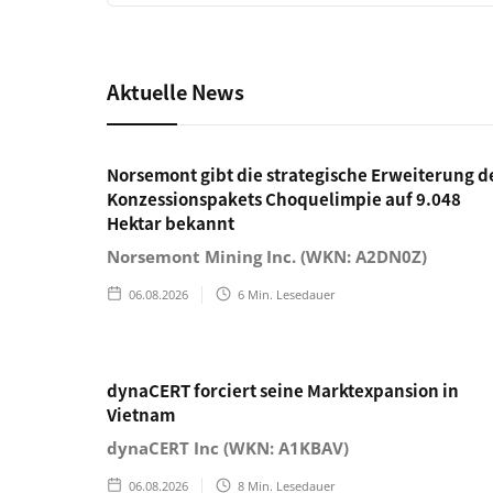
Aktuelle News
Norsemont gibt die strategische Erweiterung d
Konzessionspakets Choquelimpie auf 9.048
Hektar bekannt
Norsemont Mining Inc. (WKN: A2DN0Z)
06.08.2026
6
Min. Lesedauer
dynaCERT forciert seine Marktexpansion in
Vietnam
dynaCERT Inc (WKN: A1KBAV)
06.08.2026
8
Min. Lesedauer