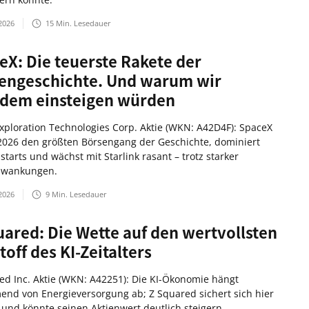
2026
15
Min. Lesedauer
eX: Die teuerste Rakete der
engeschichte. Und warum wir
zdem einsteigen würden
xploration Technologies Corp. Aktie (WKN: A42D4F): SpaceX
 2026 den größten Börsengang der Geschichte, dominiert
starts und wächst mit Starlink rasant – trotz starker
hwankungen.
2026
9
Min. Lesedauer
uared: Die Wette auf den wertvollsten
off des KI-Zeitalters
ed Inc. Aktie (WKN: A42251): Die KI-Ökonomie hängt
nd von Energieversorgung ab; Z Squared sichert sich hier
e und könnte seinen Aktienwert deutlich steigern.