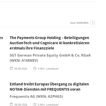
ALLE ANZEIGEN
es
The Payments Group Holding – Beteiligungen
AuctionTech und Cognicare AI konkretisieren
erstmals ihre Finanzziele
SGT German Private Equity GmbH & Co. KGaA
(WKN: A1MMEV)
06.08.2026
4
Min. Lesedauer
Estland treibt Europas Übergang zu digitalen
NOTAM-Diensten mit FREQUENTIS voran
Frequentis AG (WKN: A2PHG5)
06.08.2026
5
Min. Lesedauer