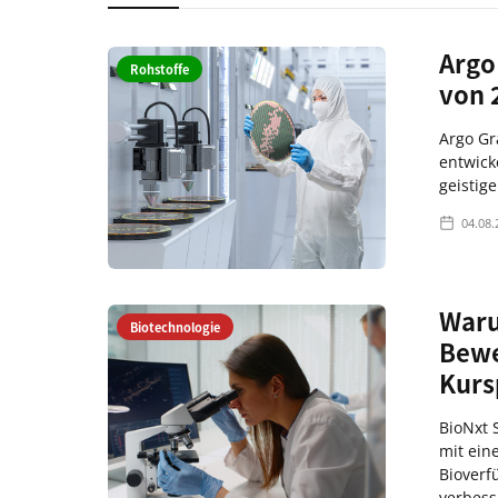
Argo
Rohstoffe
von 
Argo Gr
entwick
geistig
04.08.
Waru
Biotechnologie
Bewe
Kurs
BioNxt S
mit ein
Bioverf
verbess