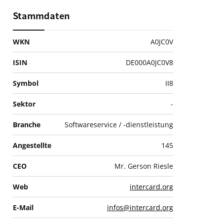
Stammdaten
WKN
A0JC0V
ISIN
DE000A0JC0V8
Symbol
II8
Sektor
-
Branche
Softwareservice / -dienstleistung
Angestellte
145
CEO
Mr. Gerson Riesle
Web
intercard.org
E-Mail
infos@intercard.org