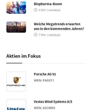
Biopharma-Boom
4
Min. Lesedauer
Welche Megatrends erwarten
uns in den kommenden Jahren?
7
Min. Lesedauer
Aktien im Fokus
Porsche AG Vz
WKN: PAG911
Vestas Wind Systems A/S
WKN: A3CMNS