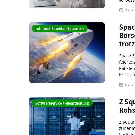
20.07.
Spac
Luft- und Raumfahrtindustrie
Börs
trot
Space E
feierte
Raketen
Kurssc
06.07.
Z Sq
Softwareservice / -dienstleistung
Rohst
Z Squar
zunehme
Vorteil