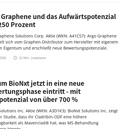
 Graphene und das Aufwärtspotenzial
250 Prozent
aphene Solutions Corp. Aktie (WKN: A41C57): Argo Graphene
elt sich vom Graphen-Distributor zum Hersteller mit eigenem
en Eigentum und erschließt neue Bewertungspotenziale.
2026
22
Min. Lesedauer
m BioNxt jetzt in eine neue
rtungsphase eintritt - mit
potenzial von über 700 %
olutions Inc. Aktie (WKN: A3D1K3): BioNxt Solutions Inc. zeigt
er Studie, dass ihr Cladribin-ODF eine höhere
ügbarkeit als Mavenclad® hat, was MS-Behandlung
ern könnte.