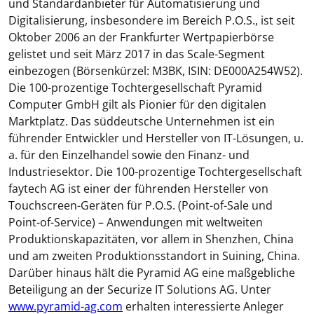
und Standardanbieter für Automatisierung und
Digitalisierung, insbesondere im Bereich P.O.S., ist seit
Oktober 2006 an der Frankfurter Wertpapierbörse
gelistet und seit März 2017 in das Scale-Segment
einbezogen (Börsenkürzel: M3BK, ISIN: DE000A254W52).
Die 100-prozentige Tochtergesellschaft Pyramid
Computer GmbH gilt als Pionier für den digitalen
Marktplatz. Das süddeutsche Unternehmen ist ein
führender Entwickler und Hersteller von IT-Lösungen, u.
a. für den Einzelhandel sowie den Finanz- und
Industriesektor. Die 100-prozentige Tochtergesellschaft
faytech AG ist einer der führenden Hersteller von
Touchscreen-Geräten für P.O.S. (Point-of-Sale und
Point-of-Service) – Anwendungen mit weltweiten
Produktionskapazitäten, vor allem in Shenzhen, China
und am zweiten Produktionsstandort in Suining, China.
Darüber hinaus hält die Pyramid AG eine maßgebliche
Beteiligung an der Securize IT Solutions AG. Unter
www.pyramid-ag.com
erhalten interessierte Anleger