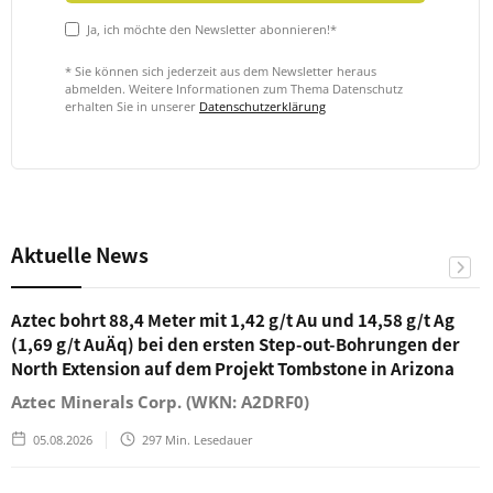
Ja, ich möchte den Newsletter abonnieren!*
* Sie können sich jederzeit aus dem Newsletter heraus
abmelden. Weitere Informationen zum Thema Datenschutz
erhalten Sie in unserer
Datenschutzerklärung
Aktuelle News
Aztec bohrt 88,4 Meter mit 1,42 g/t Au und 14,58 g/t Ag
(1,69 g/t AuÄq) bei den ersten Step-out-Bohrungen der
North Extension auf dem Projekt Tombstone in Arizona
Aztec Minerals Corp. (WKN: A2DRF0)
05.08.2026
297
Min. Lesedauer