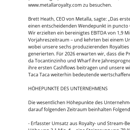
www.metallaroyalty.com zu besuchen.
Brett Heath, CEO von Metalla, sagte: „Das erste
einen entscheidenden Wendepunkt in puncto 
Wir erzielten ein bereinigtes EBITDA von 1,9 
Vorjahreszeitraum – und kehrten bei einem Um
wobei unsere sechs produzierenden Royalties
generierten. Für 2026 erwarten wir, dass die Pr
da Tocantinzinho und Wharf ihre Jahresprogno
ihre ersten Cashflows beitragen und unsere w
Taca Taca weiterhin bedeutende wertschaffend
HÖHEPUNKTE DES UNTERNEHMENS
Die wesentlichen Höhepunkte des Unternehme
darauf folgenden Zeitraum beinhalten Folgend
- Erfasster Umsatz aus Royalty- und Stream-Bet