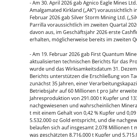
- Am 30. April 2026 gab Agnico Eagle Mines Ltd
Amalgamated Kirkland („AK“) voraussichtlich 
Februar 2026 gab Silver Storm Mining Ltd. („Si
Parrilla voraussichtlich im zweiten Quartal 20
davon aus, im Geschäftsjahr 2026 erste Cashfl
erhalten, möglicherweise bereits im zweiten Q
- Am 19. Februar 2026 gab First Quantum Miner
aktualisierten technischen Berichts für das Pr
wurde und das Wirksamkeitsdatum 31. Dezembe
Berichts unterstützen die Erschließung von T
zunächst 35 Jahren, einer Verarbeitungskapazit
Betriebsjahr auf 60 Millionen t pro Jahr erweit
Jahresproduktion von 291.000 t Kupfer und 133
nachgewiesenen und wahrscheinlichen Mineralr
t mit einem Gehalt von 0,42 % Kupfer und 0,09
5.532.000 oz Gold entspricht, und die nachg
belaufen sich auf insgesamt 2.078 Millionen t 
was geschätzten 8.716.000 t Kupfer und 5.715.