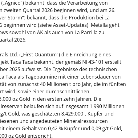
. („Agnico“) bekannt, dass die Verarbeitung von
im zweiten Quartal 2026 beginnen wird, und am 26.
lver Storm“) bekannt, dass die Produktion bei La
26 beginnen wird (siehe Asset-Updates). Metalla geht
ows sowohl von AK als auch von La Parrilla zu
uartal 2026.
als Ltd. („First Quantum“) die Einreichung eines
ojekt Taca Taca bekannt, der gemäß NI 43-101 erstellt
r 2025 aufweist. Die Ergebnisse des technischen
aca Taca als Tagebaumine mit einer Lebensdauer von
ät von zunächst 40 Millionen t pro Jahr, die im fünften
ert wird, sowie einer durchschnittlichen
.000 oz Gold in den ersten zehn Jahren. Die
eserven belaufen sich auf insgesamt 1.990 Millionen
 g/t Gold, was geschätzten 8.429.000 t Kupfer und
ewiesenen und angedeuteten Mineralressourcen
mit einem Gehalt von 0,42 % Kupfer und 0,09 g/t Gold,
000 oz Gold entspricht.