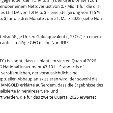
% gegenüber den 1,7 Mio. $ in den drei Monaten zum
enüber einem Nettoverlust von 0,7 Mio. $ für die drei
es EBITDA von 1,9 Mio. $ – eine Steigerung von 115 %
. $ für die drei Monate zum 31. März 2025 (siehe Non-
anteilsmäßige Unzen Goldäquivalent („GEOs“) zu einem
ro anteilsmäßige GEO (siehe Non-IFRS-
) bekannt, dass es plant, im vierten Quartal 2026
ß National Instrument 43-101 – Standards of
 veröffentlichen, der voraussichtlich eine
tuellen Abbauplan skizzieren wird, der sowohl die
. IAMGOLD erklärte außerdem, dass die Ergebnisse des
alisierte Mineralreserven- und
t werden, die für das zweite Quartal 2026 erwartet