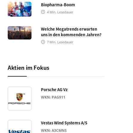
Biopharma-Boom
4
Min. Lesedauer
Welche Megatrends erwarten
uns in den kommenden Jahren?
7
Min. Lesedauer
Aktien im Fokus
Porsche AG Vz
WKN: PAG911
Vestas Wind Systems A/S
WKN: A3CMNS