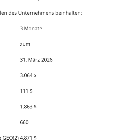
hlen des Unternehmens beinhalten:
3 Monate
zum
31. März 2026
3.064 $
111 $
1.863 $
660
e GEO(2)
4.871 $