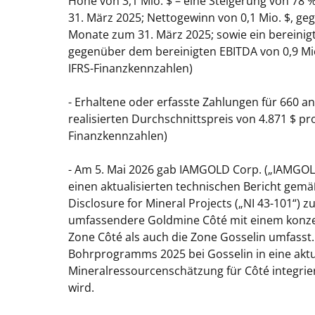
Höhe von 3,1 Mio. $ – eine Steigerung von 78 
31. März 2025; Nettogewinn von 0,1 Mio. $, geg
Monate zum 31. März 2025; sowie ein bereinigt
gegenüber dem bereinigten EBITDA von 0,9 Mio
IFRS-Finanzkennzahlen)
- Erhaltene oder erfasste Zahlungen für 660 
realisierten Durchschnittspreis von 4.871 $ p
Finanzkennzahlen)
- Am 5. Mai 2026 gab IAMGOLD Corp. („IAMGOLD“
einen aktualisierten technischen Bericht gemä
Disclosure for Mineral Projects („NI 43-101“) zu
umfassendere Goldmine Côté mit einem konzep
Zone Côté als auch die Zone Gosselin umfasst
Bohrprogramms 2025 bei Gosselin in eine aktu
Mineralressourcenschätzung für Côté integrier
wird.