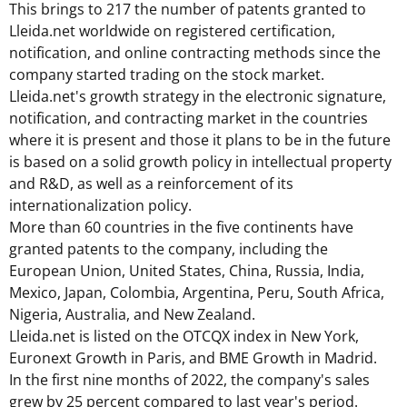
This brings to 217 the number of patents granted to
Lleida.net worldwide on registered certification,
notification, and online contracting methods since the
company started trading on the stock market.
Lleida.net's growth strategy in the electronic signature,
notification, and contracting market in the countries
where it is present and those it plans to be in the future
is based on a solid growth policy in intellectual property
and R&D, as well as a reinforcement of its
internationalization policy.
More than 60 countries in the five continents have
granted patents to the company, including the
European Union,
United States
,
China
,
Russia
,
India
,
Mexico
,
Japan
,
Colombia
,
Argentina
,
Peru
,
South Africa
,
Nigeria
,
Australia
, and
New Zealand
.
Lleida.net is listed on the OTCQX index in
New York
,
Euronext Growth in
Paris
, and BME Growth in
Madrid
.
In the first nine months of 2022, the company's sales
grew by 25 percent compared to last year's period.