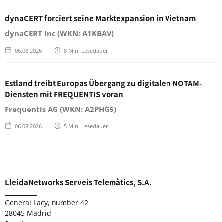
dynaCERT forciert seine Marktexpansion in Vietnam
dynaCERT Inc (WKN: A1KBAV)
06.08.2026
8
Min. Lesedauer
Estland treibt Europas Übergang zu digitalen NOTAM-
Diensten mit FREQUENTIS voran
Frequentis AG (WKN: A2PHG5)
06.08.2026
5
Min. Lesedauer
LleidaNetworks Serveis Telemàtics, S.A.
General Lacy, number 42
28045 Madrid