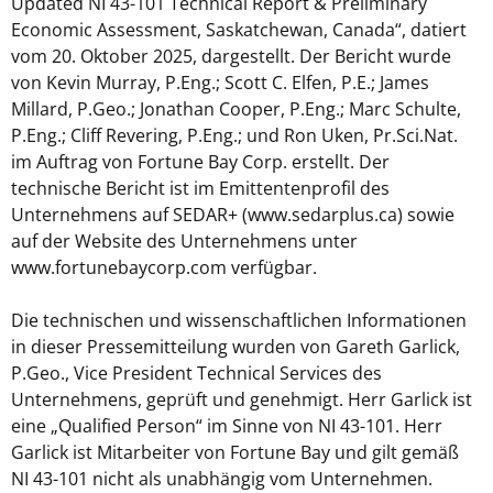
Updated NI 43-101 Technical Report & Preliminary
Economic Assessment, Saskatchewan, Canada“, datiert
vom 20. Oktober 2025, dargestellt. Der Bericht wurde
von Kevin Murray, P.Eng.; Scott C. Elfen, P.E.; James
Millard, P.Geo.; Jonathan Cooper, P.Eng.; Marc Schulte,
P.Eng.; Cliff Revering, P.Eng.; und Ron Uken, Pr.Sci.Nat.
im Auftrag von Fortune Bay Corp. erstellt. Der
technische Bericht ist im Emittentenprofil des
Unternehmens auf SEDAR+ (www.sedarplus.ca) sowie
auf der Website des Unternehmens unter
www.fortunebaycorp.com verfügbar.
Die technischen und wissenschaftlichen Informationen
in dieser Pressemitteilung wurden von Gareth Garlick,
P.Geo., Vice President Technical Services des
Unternehmens, geprüft und genehmigt. Herr Garlick ist
eine „Qualified Person“ im Sinne von NI 43-101. Herr
Garlick ist Mitarbeiter von Fortune Bay und gilt gemäß
NI 43-101 nicht als unabhängig vom Unternehmen.