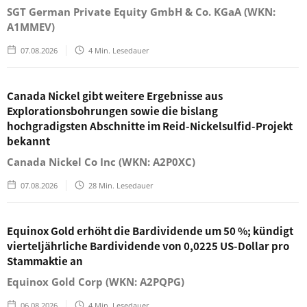
SGT German Private Equity GmbH & Co. KGaA (WKN:
A1MMEV)
07.08.2026
4
Min. Lesedauer
Canada Nickel gibt weitere Ergebnisse aus
Explorationsbohrungen sowie die bislang
hochgradigsten Abschnitte im Reid-Nickelsulfid-Projekt
bekannt
Canada Nickel Co Inc (WKN: A2P0XC)
07.08.2026
28
Min. Lesedauer
Equinox Gold erhöht die Bardividende um 50 %; kündigt
vierteljährliche Bardividende von 0,0225 US-Dollar pro
Stammaktie an
Equinox Gold Corp (WKN: A2PQPG)
06.08.2026
4
Min. Lesedauer