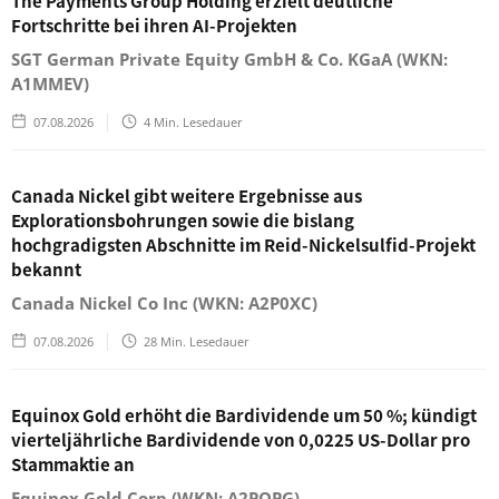
The Payments Group Holding erzielt deutliche
Fortschritte bei ihren AI-Projekten
SGT German Private Equity GmbH & Co. KGaA (WKN:
A1MMEV)
07.08.2026
4
Min. Lesedauer
Canada Nickel gibt weitere Ergebnisse aus
Explorationsbohrungen sowie die bislang
hochgradigsten Abschnitte im Reid-Nickelsulfid-Projekt
bekannt
Canada Nickel Co Inc (WKN: A2P0XC)
07.08.2026
28
Min. Lesedauer
Equinox Gold erhöht die Bardividende um 50 %; kündigt
vierteljährliche Bardividende von 0,0225 US-Dollar pro
Stammaktie an
Equinox Gold Corp (WKN: A2PQPG)