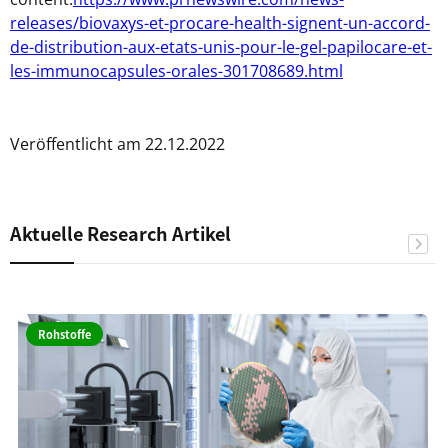
releases/biovaxys-et-procare-health-signent-un-accord-
de-distribution-aux-etats-unis-pour-le-gel-papilocare-et-
les-immunocapsules-orales-301708689.html
Veröffentlicht am 22.12.2022
Aktuelle Research Artikel
Rohstoffe