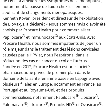
de FIV et à améliorer les symptômes de la ménopause,
notamment la baisse de libido chez les femmes
souffrant de changements ménopausiques.
Kenneth Kovan
, président et directeur de l'exploitation
de BioVaxys, a déclaré : « Nous sommes ravis d'avoir été
choisis par Procare Health pour commercialiser
®
©
Papilocare
et Immunocaps
aux États-Unis. Avec
Procare Health, nous sommes impatients de jouer un
rôle majeur dans le traitement des lésions cervicales
causées par le HPV et, nous l'espérons, dans la
réduction des cas de cancer du col de l'utérus.
Fondée en 2012, Procare Health est une société
pharmaceutique privée de premier plan dans le
domaine de la santé féminine basée en Espagne avec
plusieurs filiales en
Europe
, notamment en
France
, au
Portugal
et au Royaume-Uni, et des produits
®
®
commercialisés, notamment Papilocare
, Libicare
,
®
®
®
®
Palomacare
, Idracare
, Pronolis HD
et Ovosicare
.