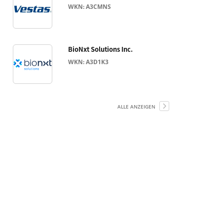
WKN: A3CMNS
BioNxt Solutions Inc.
WKN: A3D1K3
ALLE ANZEIGEN