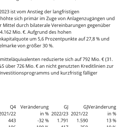
023 ist vom Anstieg der langfristigen
höhte sich primär im Zuge von Anlagenzugängen und
r Mittel durch bilaterale Vereinbarungen gegenüber
 4.162 Mio. €. Aufgrund des hohen
enkapitalquote um 5,6 Prozentpunkte auf 27,8 % und
ielmarke von größer 30 %.
tteläquivalenten reduzierte sich auf 792 Mio. € (31.
&S über 726 Mio. € an nicht genutzten Kreditlinien zur
Investitionsprogramms und kurzfristig fälliger
Q4
Veränderung
GJ
GJ
Veränderung
2021/22
in %
2022/23
2021/22
in %
443
-32 %
1.791
1.590
13 %