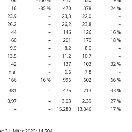
106
-100 %
417
350
19 %
116
-85 %
470
378
24 %
23,9
–
23,3
22,0
–
26,2
–
26,2
23,8
–
44
–
146
126
16 %
60
–
201
170
18 %
9,9
–
8,2
8,0
–
13,5
–
11,2
10,7
–
42
–
137
103
32 %
n.a.
–
6,6
7,8
–
166
16 %
996
602
66 %
381
–
476
713
-33 %
0,97
–
3,03
2,39
27 %
–
–
15.280
13.046
17 %
ag 31. März 2023: 14.504