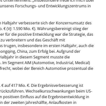
s Unternehmens. „Insbesondere freue ich mich über
nd unseres Forschungs- und Entwicklungszentrums in
n Halbjahr verbesserte sich der
Konzernumsatz
des
 € (VJ: 1.590 Mio. €). Währungsbereinigt stieg der
 für die positive Entwicklung war die Strategie, das
zu verbreitern und das Geschäft mit
us trugen, insbesondere im ersten Halbjahr, auch die
hongqing, China, zum Erfolg bei. Aufgrund der
Halbjahr in diesem Segment musste die
Im Segment AIM (Automotive, Industrial, Medical)
frecht, wobei der Bereich Automotive prozentual die
€ auf 417 Mio. €. Die Ergebnisverbesserung ist
urückzuführen. Wechselkursschwankungen beim US-
 positiven Einfluss auf die Ergebnisentwicklung in
n der zweiten Jahreshälfte, Anlaufkosten in