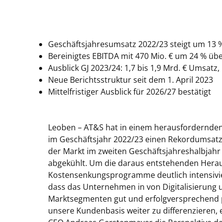
Geschäftsjahresumsatz 2022/23 steigt um 13
%
Bereinigtes EBITDA mit 470
Mio.
€ um 24
% übe
Ausblick GJ 2023/24: 1,7 bis 1,9
Mrd. €
Umsatz, 
Neue Berichtsstruktur seit dem 1. April 2023
Mittelfristiger Ausblick für 2026/27 bestätigt
Leoben –
AT&S hat in einem herausfordernde
im Geschäftsjahr 2022/23 einen Rekordumsatz e
der Markt im zweiten Geschäftsjahreshalbjah
abgekühlt. Um die daraus entstehenden Hera
Kostensenkungsprogramme deutlich intensivier
dass das Unternehmen in von Digitalisierung u
Marktsegmenten gut und erfolgversprechend posi
unsere Kundenbasis weiter zu differenzieren, 