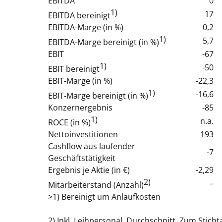
EBITDA
0
1)
17
EBITDA bereinigt
EBITDA-Marge (in %)
0,2
1)
5,7
EBITDA-Marge bereinigt (in %)
EBIT
-67
1)
-50
EBIT bereinigt
EBIT-Marge (in %)
-22,3
1)
-16,6
EBIT-Marge bereinigt (in %)
Konzernergebnis
-85
1)
n.a.
ROCE (in %)
Nettoinvestitionen
193
Cashflow aus laufender
-7
Geschäftstätigkeit
Ergebnis je Aktie (in €)
-2,29
2)
–
Mitarbeiterstand (Anzahl)
>1) Bereinigt um Anlaufkosten
2) Inkl. Leihpersonal, Durchschnitt. Zum Sticht