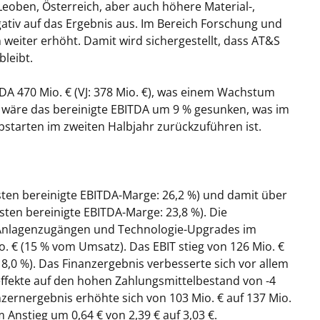
Leoben, Österreich, aber auch höhere Material-,
ativ auf das Ergebnis aus. Im Bereich Forschung und
eiter erhöht. Damit wird sichergestellt, dass AT&S
bleibt.
DA 470 Mio. € (VJ: 378 Mio. €), was einem Wachstum
 wäre das bereinigte EBITDA um 9 % gesunken, was im
starten im zweiten Halbjahr zurückzuführen ist.
sten bereinigte EBITDA-Marge: 26,2 %) und damit über
ten bereinigte EBITDA-Marge: 23,8 %). Die
Anlagenzugängen und Technologie-Upgrades im
o. € (15 % vom Umsatz). Das EBIT stieg von 126 Mio. €
J: 8,0 %). Das Finanzergebnis verbesserte sich vor allem
fekte auf den hohen Zahlungsmittelbestand von -4
onzernergebnis erhöhte sich von 103 Mio. € auf 137 Mio.
 Anstieg um 0,64 € von 2,39 € auf 3,03 €.