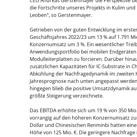
CEO Andreas Gerstenmayer die Perspektive de
die Fortschritte unseres Projekts in Kulim u
Leoben“, so Gerstenmayer.
Getrieben von der guten Entwicklung im erste
Geschäftsjahres 2022/23 um 13 % auf 1.791 Mio.
Konzernumsatz um 3 %. Ein wesentlicher Treiber
Anwendungsportfolio bei mobilen Endgeräten 
Modulleiterplatten zu forcieren. Darüber hina
zusätzlichen Kapazitäten für IC-Substrate in C
Abkühlung der Nachfragedynamik im zweiten 
Jahresprognose nach unten angepasst werden. 
hingegen blieb die positive Umsatzdynamik au
größte Steigerung verzeichnete.
Das
EBITDA
erhöhte sich um 19 % von 350 Mio. 
vorrangig auf den höheren Konzernumsatz z
Dollar und Chinesischen Renminbi hatten einen
Höhe von 125 Mio. €. Die geringere Nachfrage i