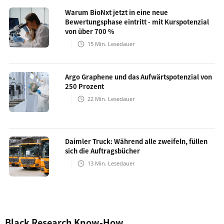
Warum BioNxt jetzt in eine neue
Bewertungsphase eintritt - mit Kurspotenzial
von über 700 %
15
Min. Lesedauer
Argo Graphene und das Aufwärtspotenzial von
250 Prozent
22
Min. Lesedauer
Daimler Truck: Während alle zweifeln, füllen
sich die Auftragsbücher
13
Min. Lesedauer
Black Research Know-How