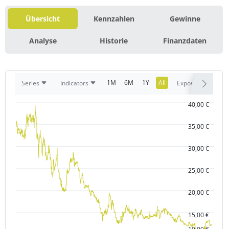
Übersicht
Kennzahlen
Gewinne
Analyse
Historie
Finanzdaten
1M
6M
1Y
All
Series
Indicators
Export
40,00 €
35,00 €
30,00 €
25,00 €
20,00 €
15,00 €