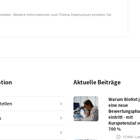
bmelden. Weitere Informationen zum Thema Datenschutz erhalten Sie
ation
Aktuelle Beiträge
Warum BioNxt je
tellen
eine neue
Bewertungspha
eintritt - mit
s
Kurspotenzial v
700 %
15
Min. Le