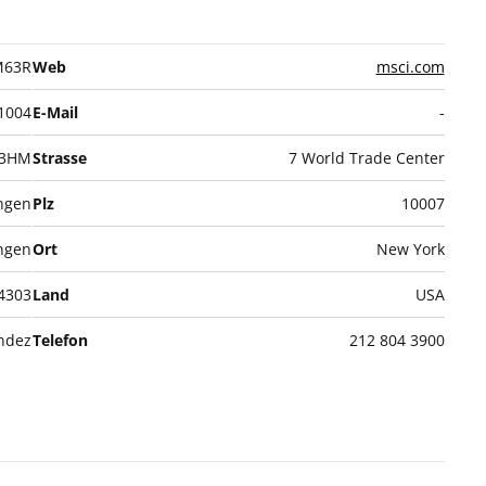
M63R
Web
msci.com
1004
E-Mail
-
3HM
Strasse
7 World Trade Center
ungen
Plz
10007
ungen
Ort
New York
4303
Land
USA
andez
Telefon
212 804 3900