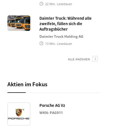
22
Min. Lesedauer
Daimler Truck: Während alle
zweifeln, füllen sich die
Auftragsbücher
Daimler Truck Holding AG
13
Min. Lesedauer
ALLE ANZEIGEN
Aktien im Fokus
Porsche AG Vz
WKN: PAG911