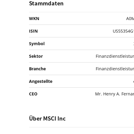
Stammdaten
WKN
A0
ISIN
US55354G
Symbol
Sektor
Finanzdienstleist
Branche
Finanzdienstleist
Angestellte
CEO
Mr. Henry A. Fern
Über MSCI Inc