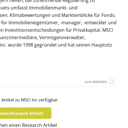
egern helfen, die zunehmende Regulierung zu
Assets umfasst Immobilienmarkt- und
sen, Klimabewertungen und Markteinblicke für Fonds,
e für Immobilieneigentümer, -manager, -entwickler und
n Investitionsentscheidungen für Privatkapital. MSCI
inanzintermediäre, Vermögensverwalter,
nc. wurde 1998 gegründet und hat seinen Hauptsitz
ALLE ANZEIGEN
Artikel zu MSCI Inc verfügbar
inen Research Artikel!
en einen Research Artikel