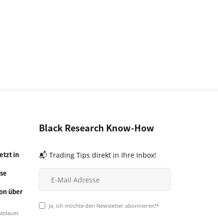
Black Research Know-How
tzt in
📬 Trading Tips direkt in Ihre Inbox!
se
on über
Ja, ich möchte den Newsletter abonnieren!*
sedauer