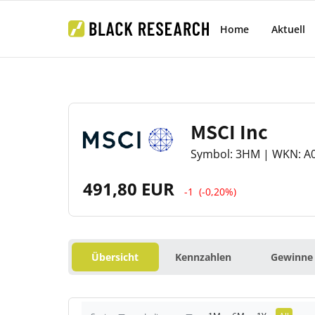
Home
Aktuell
MSCI Inc
Symbol: 3HM | WKN: A0
491,80 EUR
-1
(-0,20%)
Übersicht
Kennzahlen
Gewinne