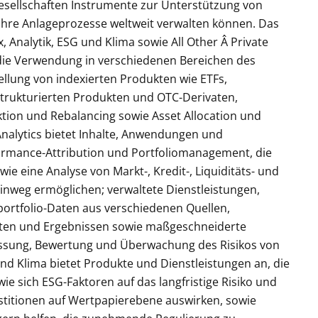
esellschaften Instrumente zur Unterstützung von
hre Anlageprozesse weltweit verwalten können. Das
, Analytik, ESG und Klima sowie All Other Â Private
r die Verwendung in verschiedenen Bereichen des
ellung von indexierten Produkten wie ETFs,
strukturierten Produkten und OTC-Derivaten,
tion und Rebalancing sowie Asset Allocation und
Analytics bietet Inhalte, Anwendungen und
ormance-Attribution und Portfoliomanagement, die
wie eine Analyse von Markt-, Kredit-, Liquiditäts- und
inweg ermöglichen; verwaltete Dienstleistungen,
portfolio-Daten aus verschiedenen Quellen,
en und Ergebnissen sowie maßgeschneiderte
essung, Bewertung und Überwachung des Risikos von
d Klima bietet Produkte und Dienstleistungen an, die
wie sich ESG-Faktoren auf das langfristige Risiko und
vestitionen auf Wertpapierebene auswirken, sowie