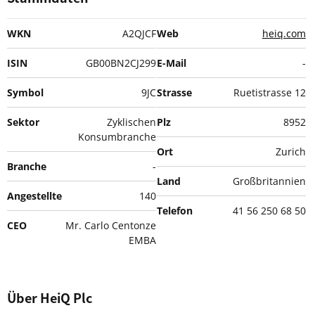
WKN
A2QJCF
Web
heiq.com
ISIN
GB00BN2CJ299
E-Mail
-
Symbol
9JC
Strasse
Ruetistrasse 12
Sektor
Zyklischen
Plz
8952
Konsumbranche
Ort
Zurich
Branche
-
Land
Großbritannien
Angestellte
140
Telefon
41 56 250 68 50
CEO
Mr. Carlo Centonze
EMBA
Über HeiQ Plc