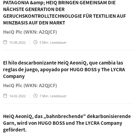
PATAGONIA &amp; HEIQ BRINGEN GEMEINSAM DIE
NÄCHSTE GENERATION DER
GERUCHSKONTROLLTECHNOLOGIE FÜR TEXTILIEN AUF
MINZBASIS AUF DEN MARKT
HeiQ Plc (WKN: A2QJCF)
15.06.2022
5
Min. Lesedauer
El hilo descarbonizante HeiQ AeoniQ, que cambia las
reglas de juego, apoyado por HUGO BOSS y The LYCRA
Company
HeiQ Plc (WKN: A2QJCF)
14.02.2022
7
Min. Lesedauer
HeiQ AeoniQ, das „bahnbrechende" dekarbonisierende
Garn, wird von HUGO BOSS und The LYCRA Company
gefördert.