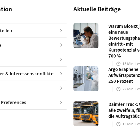
ation
Aktuelle Beiträge
Warum BioNxt je
tellen
eine neue
Bewertungspha
eintritt - mit
s
Kurspotenzial v
700 %
15
Min. Le
Argo Graphene 
er & Interessenskonflikte
Aufwärtspotenz
250 Prozent
22
Min. Le
 Preferences
Daimler Truck:
alle zweifeln, fü
die Auftragsbü
13
Min. Le