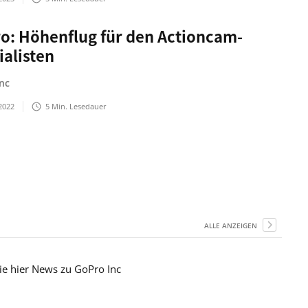
o: Höhenflug für den Actioncam-
ialisten
nc
2022
5
Min. Lesedauer
ALLE ANZEIGEN
Sie hier News zu GoPro Inc