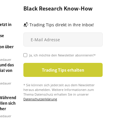
Black Research Know-How
tzt in
📬 Trading Tips direkt in Ihre Inbox!
se
on über
Ja, ich möchte den Newsletter abonnieren!*
sedauer
und das
ial von
sedauer
* Sie können sich jederzeit aus dem Newsletter
heraus abmelden. Weitere Informationen zum
Thema Datenschutz erhalten Sie in unserer
 Während
Datenschutzerklärung
llen sich
cher
sedauer