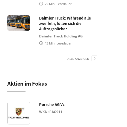
22
Min. Lesedauer
Daimler Truck: Während alle
zweifeln, füllen sich die
Auftragsbücher
Daimler Truck Holding AG
13
Min. Lesedauer
ALLE ANZEIGEN
Aktien im Fokus
Porsche AG Vz
WKN: PAG911