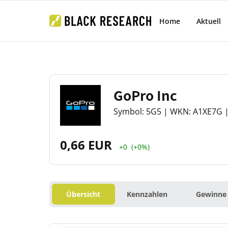
Home
Aktuell
GoPro Inc
Symbol: 5G5 | WKN: A1XE7G |
0,66 EUR
+0
(+0%)
Übersicht
Kennzahlen
Gewinne