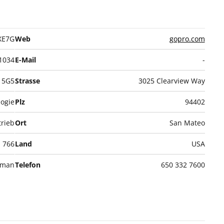
XE7G
Web
gopro.com
1034
E-Mail
-
5G5
Strasse
3025 Clearview Way
ogie
Plz
94402
trieb
Ort
San Mateo
766
Land
USA
dman
Telefon
650 332 7600