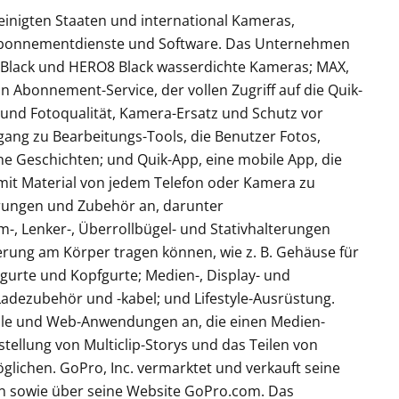
reinigten Staaten und international Kameras,
Abonnementdienste und Software. Das Unternehmen
 Black und HERO8 Black wasserdichte Kameras; MAX,
 Abonnement-Service, der vollen Zugriff auf die Quik-
 und Fotoqualität, Kamera-Ersatz und Schutz vor
ang zu Bearbeitungs-Tools, die Benutzer Fotos,
che Geschichten; und Quik-App, eine mobile App, die
 mit Material von jedem Telefon oder Kamera zu
rungen und Zubehör an, darunter
-, Lenker-, Überrollbügel- und Stativhalterungen
erung am Körper tragen können, wie z. B. Gehäuse für
gurte und Kopfgurte; Medien-, Display- und
 Ladezubehör und -kabel; und Lifestyle-Ausrüstung.
le und Web-Anwendungen an, die einen Medien-
stellung von Multiclip-Storys und das Teilen von
lichen. GoPro, Inc. vermarktet und verkauft seine
en sowie über seine Website GoPro.com. Das