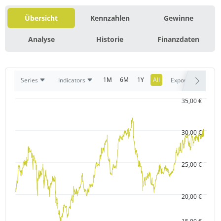
Übersicht
Kennzahlen
Gewinne
Analyse
Historie
Finanzdaten
1M
6M
1Y
All
Series
Indicators
Export
35,00 €
30,00 €
25,00 €
20,00 €