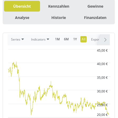
Übersicht
Kennzahlen
Gewinne
Analyse
Historie
Finanzdaten
1M
6M
1Y
All
Series
Indicators
Export
45,00 €
40,00 €
35,00 €
30,00 €
25,00 €
20,00 €