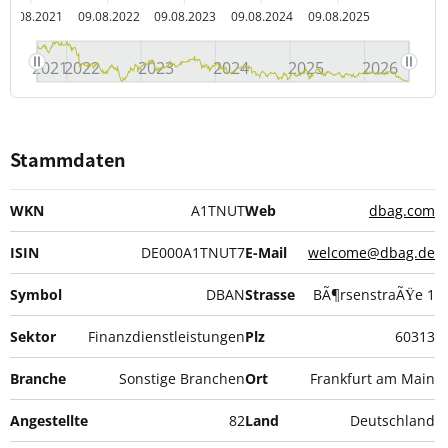
09.08.2021
09.08.2022
09.08.2023
09.08.2024
09.08.2025
2021
2022
2023
2024
2025
2026
Stammdaten
WKN
A1TNUT
Web
dbag.com
ISIN
DE000A1TNUT7
E-Mail
welcome@dbag.de
Symbol
DBAN
Strasse
BÃ¶rsenstraÃŸe 1
Sektor
Finanzdienstleistungen
Plz
60313
Branche
Sonstige Branchen
Ort
Frankfurt am Main
Angestellte
82
Land
Deutschland