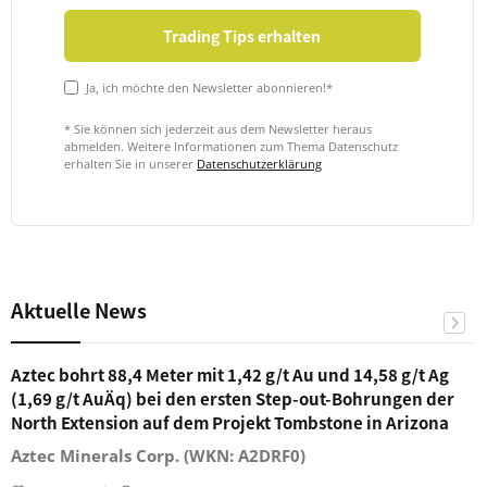
Ja, ich möchte den Newsletter abonnieren!*
* Sie können sich jederzeit aus dem Newsletter heraus
abmelden. Weitere Informationen zum Thema Datenschutz
erhalten Sie in unserer
Datenschutzerklärung
Aktuelle News
Aztec bohrt 88,4 Meter mit 1,42 g/t Au und 14,58 g/t Ag
(1,69 g/t AuÄq) bei den ersten Step-out-Bohrungen der
North Extension auf dem Projekt Tombstone in Arizona
Aztec Minerals Corp. (WKN: A2DRF0)