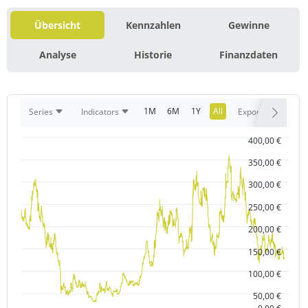
Übersicht
Kennzahlen
Gewinne
Analyse
Historie
Finanzdaten
1M
6M
1Y
All
Series
Indicators
Export
400,00 €
350,00 €
300,00 €
250,00 €
200,00 €
150,00 €
100,00 €
50,00 €