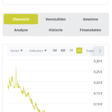
Übersicht
Kennzahlen
Gewinne
Analyse
Historie
Finanzdaten
1M
6M
1Y
All
Series
Indicators
Export
0,30 €
0,25 €
0,20 €
0,15 €
0,10 €