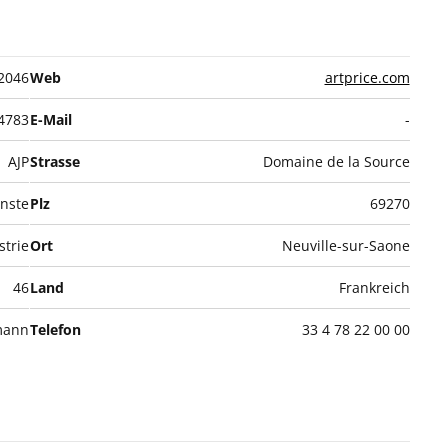
2046
Web
artprice.com
4783
E-Mail
-
AJP
Strasse
Domaine de la Source
nste
Plz
69270
strie
Ort
Neuville-sur-Saone
46
Land
Frankreich
mann
Telefon
33 4 78 22 00 00