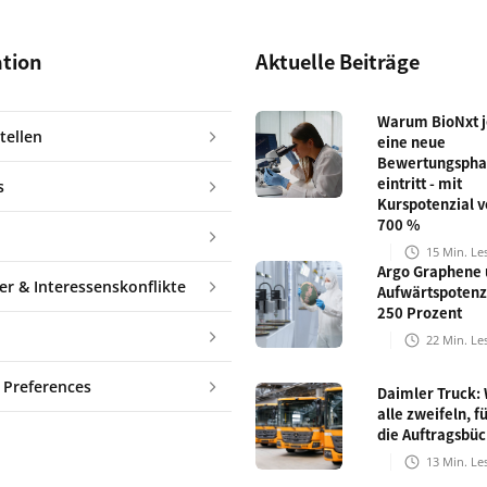
ation
Aktuelle Beiträge
Warum BioNxt je
tellen
eine neue
Bewertungspha
eintritt - mit
s
Kurspotenzial v
700 %
15
Min. Le
Argo Graphene 
er & Interessenskonflikte
Aufwärtspotenz
250 Prozent
22
Min. Le
 Preferences
Daimler Truck:
alle zweifeln, fü
die Auftragsbü
13
Min. Le