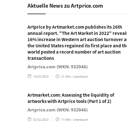
Aktuelle News zu Artprice.com
Artprice by Artmarket.com publishes its 26th
annual report. "The Art Market in 2022" reveal
16% increase in Western art auction turnover a
the United States regained its first place and th
world posted a record number of art auction
transactions
Artprice.com (WKN: 932046)
14.03.2023
21
Min. Lesedauer
Artmarket.com: Assessing the liquidity of
artworks with Artprice tools (Part 1 of 2)
Artprice.com (WKN: 932046)
02.02.2023
11
Min. Lesedauer