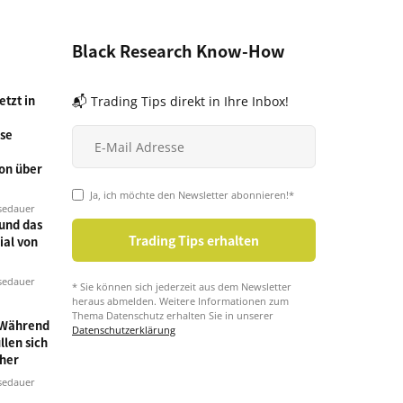
Black Research Know-How
tzt in
📬 Trading Tips direkt in Ihre Inbox!
se
on über
Ja, ich möchte den Newsletter abonnieren!*
sedauer
und das
ial von
sedauer
* Sie können sich jederzeit aus dem Newsletter
heraus abmelden. Weitere Informationen zum
Thema Datenschutz erhalten Sie in unserer
 Während
Datenschutzerklärung
llen sich
cher
sedauer