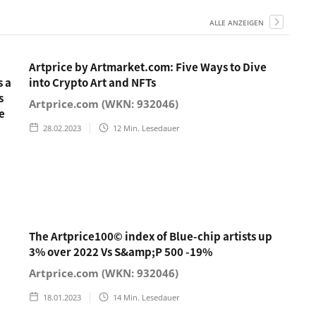
ALLE ANZEIGEN
Artprice by Artmarket.com: Five Ways to Dive
s a
into Crypto Art and NFTs
s
Artprice.com (WKN: 932046)
e
28.02.2023
12
Min. Lesedauer
The Artprice100© index of Blue-chip artists up
3% over 2022 Vs S&amp;P 500 -19%
Artprice.com (WKN: 932046)
18.01.2023
14
Min. Lesedauer