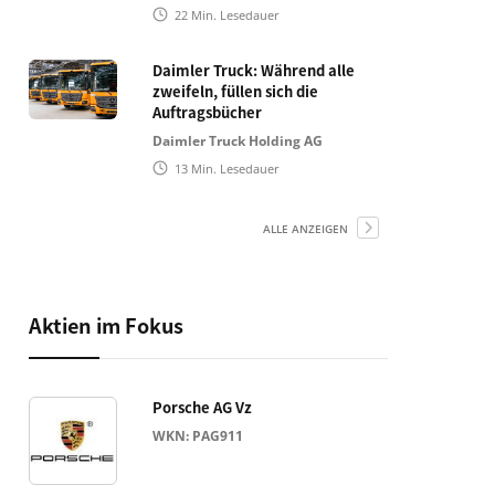
22
Min. Lesedauer
Daimler Truck: Während alle
zweifeln, füllen sich die
Auftragsbücher
Daimler Truck Holding AG
13
Min. Lesedauer
ALLE ANZEIGEN
Aktien im Fokus
Porsche AG Vz
WKN: PAG911