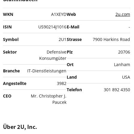
WKN
A1XEYD
Web
2u.com
ISIN
US90214J1016
E-Mail
-
Symbol
2U1
Strasse
7900 Harkins Road
Sektor
Defensive
Plz
20706
Konsumgüter
Ort
Lanham
Branche
IT-Dienstleistungen
Land
USA
Angestellte
3982
Telefon
301 892 4350
CEO
Mr. Christopher J.
Paucek
Über 2U, Inc.