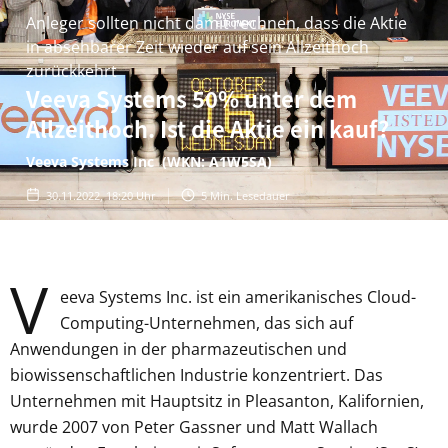
Anleger sollten nicht damit rechnen, dass die Aktie
in absehbarer Zeit wieder auf sein Allzeithoch
zurückkehrt
Veeva Systems 50% unter dem
Allzeithoch. Ist die Aktie ein kauf?
Veeva Systems Inc (WKN: A1W5SA)
30.11.2022, 18:20 Uhr
5
Min. Lesedauer
V
eeva Systems Inc. ist ein amerikanisches Cloud-
Computing-Unternehmen, das sich auf
Anwendungen in der pharmazeutischen und
biowissenschaftlichen Industrie konzentriert. Das
Unternehmen mit Hauptsitz in Pleasanton, Kalifornien,
wurde 2007 von Peter Gassner und Matt Wallach