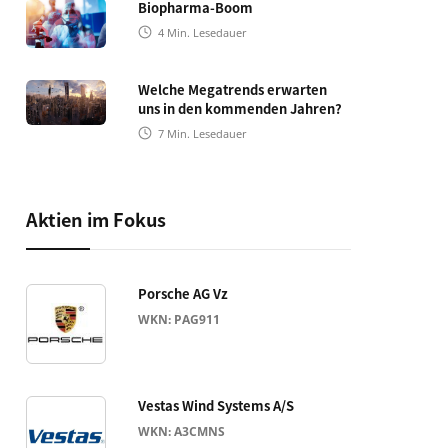
Biopharma-Boom
4
Min. Lesedauer
Welche Megatrends erwarten
uns in den kommenden Jahren?
7
Min. Lesedauer
Aktien im Fokus
Porsche AG Vz
WKN: PAG911
Vestas Wind Systems A/S
WKN: A3CMNS