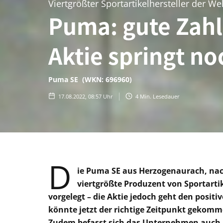
Viertgrößter Sportartikelhersteller der Wel
Puma: gute Zahl
Aktie springt no
Puma SE (WKN: 696960)
17.08.2022, 08:57 Uhr
4
Min. Lesedauer
D
ie Puma SE aus Herzogenaurach, nach
viertgrößte Produzent von Sportartik
vorgelegt – die Aktie jedoch geht den positiv
könnte jetzt der richtige Zeitpunkt gekomme
Zudem befasst sich das Unternehmen auch 