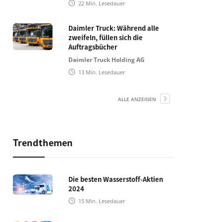
22
Min. Lesedauer
Daimler Truck: Während alle
zweifeln, füllen sich die
Auftragsbücher
Daimler Truck Holding AG
13
Min. Lesedauer
ALLE ANZEIGEN
Trendthemen
Die besten Wasserstoff-Aktien
2024
15
Min. Lesedauer