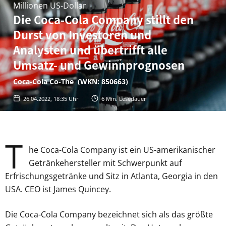
Millionen US-Dollar
Die Coca-Cola Company stillt den
Durst von Investoren und
Analysten und übertrifft alle
Umsatz- und Gewinnprognosen
Coca-Cola Co-The (WKN: 850663)
26.04.2022, 18:35 Uhr
6
Min. Lesedauer
T
he Coca-Cola Company ist ein US-amerikanischer
Getränkehersteller mit Schwerpunkt auf
Erfrischungsgetränke und Sitz in Atlanta, Georgia in den
USA. CEO ist James Quincey.
Die Coca-Cola Company bezeichnet sich als das größte