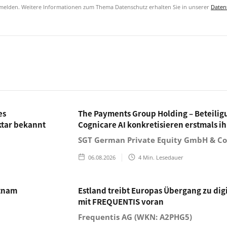
bmelden. Weitere Informationen zum Thema Datenschutz erhalten Sie in unserer
Daten
es
The Payments Group Holding – Beteili
ktar bekannt
Cognicare AI konkretisieren erstmals ih
SGT German Private Equity GmbH & C
06.08.2026
4
Min. Lesedauer
etnam
Estland treibt Europas Übergang zu di
mit FREQUENTIS voran
Frequentis AG (WKN: A2PHG5)