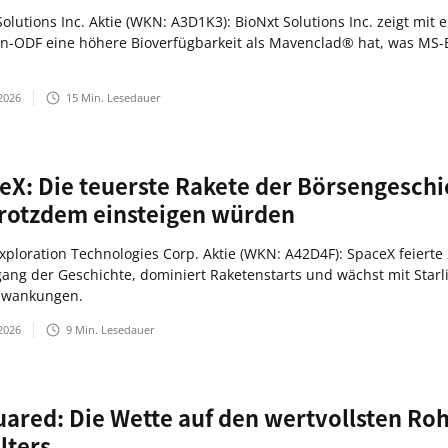
olutions Inc. Aktie (WKN: A3D1K3): BioNxt Solutions Inc. zeigt mit e
in-ODF eine höhere Bioverfügbarkeit als Mavenclad® hat, was MS
2026
15
Min. Lesedauer
eX: Die teuerste Rakete der Börsengesch
trotzdem einsteigen würden
xploration Technologies Corp. Aktie (WKN: A42D4F): SpaceX feierte
ang der Geschichte, dominiert Raketenstarts und wächst mit Starlin
hwankungen.
2026
9
Min. Lesedauer
uared: Die Wette auf den wertvollsten Rohs
lters