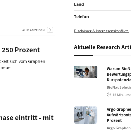
Land
Telefon
ALLE ANZEIGEN
Disclaimer & Interessenskonflikte
Aktuelle Research Arti
 250 Prozent
ckelt sich vom Graphen-
t neue
Warum BioNxt
Bewertungsph
Kurspotenzia
BioNxt Solutio
15
Min. Les
Argo Graphe
Aufwärtspote
se eintritt - mit
Prozent
Argo Graphene