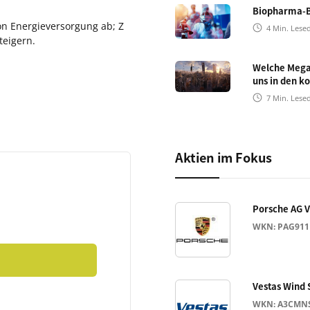
Biopharma-
on Energieversorgung ab; Z
4
Min. Lese
teigern.
Welche Mega
uns in den 
7
Min. Lese
Aktien im Fokus
Porsche AG 
WKN: PAG911
Vestas Wind 
WKN: A3CMN