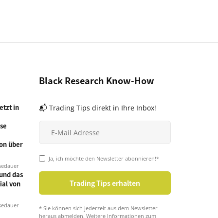
Black Research Know-How
tzt in
📬 Trading Tips direkt in Ihre Inbox!
se
on über
Ja, ich möchte den Newsletter abonnieren!*
sedauer
und das
ial von
sedauer
* Sie können sich jederzeit aus dem Newsletter
heraus abmelden. Weitere Informationen zum