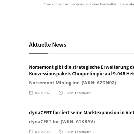
* Sie können sich jederzeit aus dem Newsletter heraus a
Aktuelle News
Norsemont gibt die strategische Erweiterung d
Konzessionspakets Choquelimpie auf 9.048 He
Norsemont Mining Inc. (WKN: A2DN0Z)
06.08.2026
6
Min. Lesedauer
dynaCERT forciert seine Marktexpansion in Vi
dynaCERT Inc (WKN: A1KBAV)
06.08.2026
8
Min. Lesedauer