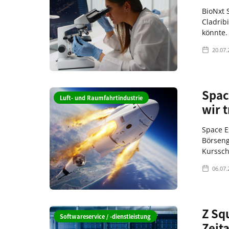
BioNxt S
Cladrib
könnte.
20.07.
Spac
Luft- und Raumfahrtindustrie
wir 
Space E
Börseng
Kurssc
06.07.
Z Sq
Softwareservice / -dienstleistung
Zeita