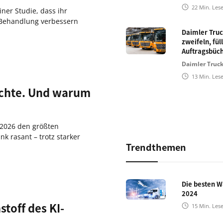
22
Min. Les
iner Studie, dass ihr
-Behandlung verbessern
Daimler Truc
zweifeln, fül
Auftragsbüc
Daimler Truc
13
Min. Les
ichte. Und warum
 2026 den größten
k rasant – trotz starker
Trendthemen
Die besten W
2024
toff des KI-
15
Min. Les