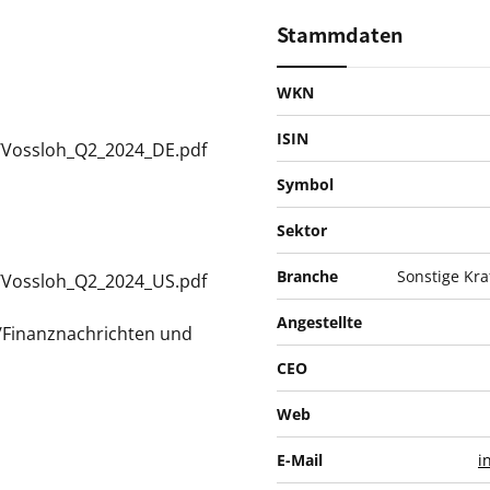
Stammdaten
WKN
ISIN
e/Vossloh_Q2_2024_DE.pdf
Symbol
Sektor
Branche
Sonstige Kra
e/Vossloh_Q2_2024_US.pdf
Angestellte
s/Finanznachrichten und
CEO
Web
E-Mail
i