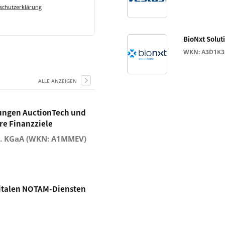
schutzerklärung
BioNxt Soluti
WKN: A3D1K3
ALLE ANZEIGEN
gungen AuctionTech und
re Finanzziele
o. KGaA (WKN: A1MMEV)
gitalen NOTAM-Diensten