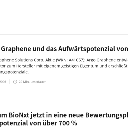
 Graphene und das Aufwärtspotenzial von
aphene Solutions Corp. Aktie (WKN: A41C57): Argo Graphene entwi
utor zum Hersteller mit eigenem geistigen Eigentum und erschließ
ngspotenziale.
2026
22
Min. Lesedauer
m BioNxt jetzt in eine neue Bewertungspha
potenzial von über 700 %