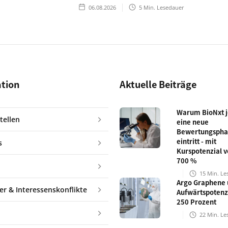
06.08.2026
5
Min. Lesedauer
ation
Aktuelle Beiträge
Warum BioNxt je
tellen
eine neue
Bewertungspha
eintritt - mit
s
Kurspotenzial v
700 %
15
Min. Le
Argo Graphene 
er & Interessenskonflikte
Aufwärtspotenz
250 Prozent
22
Min. Le