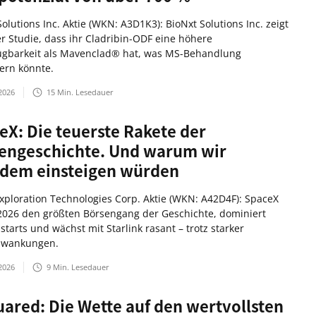
olutions Inc. Aktie (WKN: A3D1K3): BioNxt Solutions Inc. zeigt
er Studie, dass ihr Cladribin-ODF eine höhere
ügbarkeit als Mavenclad® hat, was MS-Behandlung
ern könnte.
2026
15
Min. Lesedauer
eX: Die teuerste Rakete der
engeschichte. Und warum wir
zdem einsteigen würden
xploration Technologies Corp. Aktie (WKN: A42D4F): SpaceX
 2026 den größten Börsengang der Geschichte, dominiert
starts und wächst mit Starlink rasant – trotz starker
hwankungen.
2026
9
Min. Lesedauer
uared: Die Wette auf den wertvollsten