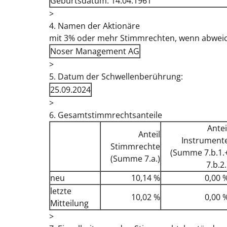
Geburtsdatum: 14.04.1961
>
4. Namen der Aktionäre
mit 3% oder mehr Stimmrechten, wenn abweic
Noser Management AG
>
5. Datum der Schwellenberührung:
25.09.2024
>
6. Gesamtstimmrechtsanteile
Antei
Anteil
Instrument
Stimmrechte
(Summe 7.b.1.
(Summe 7.a.)
7.b.2.
neu
10,14 %
0,00 
letzte
10,02 %
0,00 
Mitteilung
>