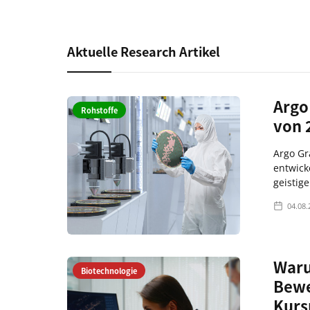
Aktuelle Research Artikel
Argo
Rohstoffe
von 
Argo Gr
entwick
geistig
04.08.
Waru
Biotechnologie
Bewe
Kurs