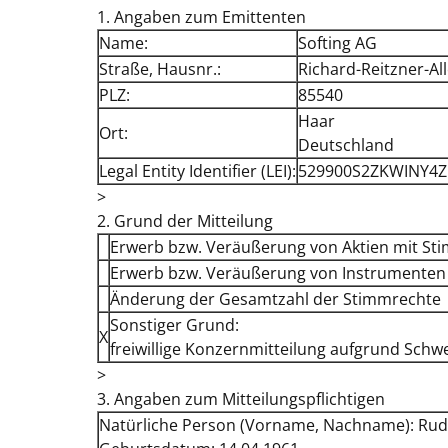
1. Angaben zum Emittenten
Name:
Softing AG
Straße, Hausnr.:
Richard-Reitzner-All
PLZ:
85540
Haar
Ort:
Deutschland
Legal Entity Identifier (LEI):
529900S2ZKWINY4
>
2. Grund der Mitteilung
Erwerb bzw. Veräußerung von Aktien mit St
Erwerb bzw. Veräußerung von Instrumenten
Änderung der Gesamtzahl der Stimmrechte
Sonstiger Grund:
X
freiwillige Konzernmitteilung aufgrund Sc
>
3. Angaben zum Mitteilungspflichtigen
Natürliche Person (Vorname, Nachname): Rud