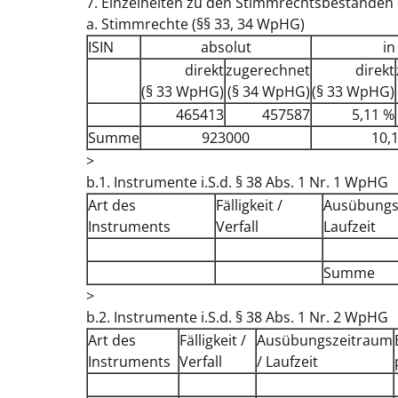
7. Einzelheiten zu den Stimmrechtsbeständen
a. Stimmrechte (§§ 33, 34 WpHG)
ISIN
absolut
in
direkt
zugerechnet
direkt
(§ 33 WpHG)
(§ 34 WpHG)
(§ 33 WpHG)
465413
457587
5,11 %
Summe
923000
10,
>
b.1. Instrumente i.S.d. § 38 Abs. 1 Nr. 1 WpHG
Art des
Fälligkeit /
Ausübungs
Instruments
Verfall
Laufzeit
Summe
>
b.2. Instrumente i.S.d. § 38 Abs. 1 Nr. 2 WpHG
Art des
Fälligkeit /
Ausübungszeitraum
Instruments
Verfall
/ Laufzeit