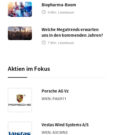
Biopharma-Boom
4
Min. Lesedauer
Welche Megatrends erwarten
uns in den kommenden Jahren?
7
Min. Lesedauer
Aktien im Fokus
Porsche AG Vz
WKN: PAG911
Vestas Wind Systems A/S
WKN: A3CMNS