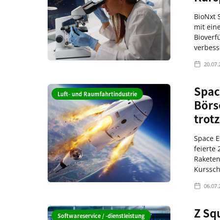
BioNxt S
mit ein
Bioverf
verbess
20.07.
Spac
Luft- und Raumfahrtindustrie
Börs
trot
Space E
feierte
Raketen
Kurssc
06.07.
Z Sq
Softwareservice / -dienstleistung