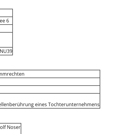
ee 6
ZNU39
immrechten
hwellenberührung eines Tochterunternehmens
olf Noser