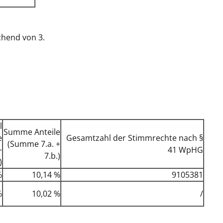
hend von 3.
l
Summe Anteile
e
Gesamtzahl der Stimmrechte nach §
(Summe 7.a. +
+
41 WpHG
7.b.)
)
%
10,14 %
9105381
%
10,02 %
/