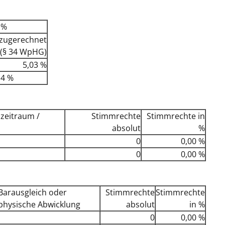
 %
zugerechnet
(§ 34 WpHG)
5,03 %
14 %
zeitraum /
Stimmrechte
Stimmrechte in
absolut
%
0
0,00 %
0
0,00 %
Barausgleich oder
Stimmrechte
Stimmrechte
physische Abwicklung
absolut
in %
0
0,00 %