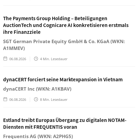
The Payments Group Holding – Beteiligungen
AuctionTech und Cognicare AI konkretisieren erstmals
ihre Finanzziele
SGT German Private Equity GmbH & Co. KGaA (WKN:
A1MMEV)
06.08.2026
4
Min. Lesedauer
dynaCERT forciert seine Marktexpansion in Vietnam
dynaCERT Inc (WKN: A1KBAV)
06.08.2026
8
Min. Lesedauer
Estland treibt Europas Übergang zu digitalen NOTAM-
Diensten mit FREQUENTIS voran
Frequentis AG (WKN: A2PHG5)